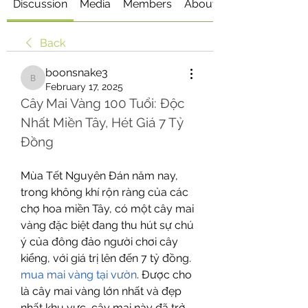
Discussion
Media
Members
About
Back
boonsnake3
boonsnake3
February 17, 2025
Cây Mai Vàng 100 Tuổi: Độc 
Nhất Miền Tây, Hét Giá 7 Tỷ 
Đồng
Mùa Tết Nguyên Đán năm nay, 
trong không khí rộn ràng của các 
chợ hoa miền Tây, có một cây mai 
vàng đặc biệt đang thu hút sự chú 
ý của đông đảo người chơi cây 
kiểng, với giá trị lên đến 7 tỷ đồng. 
mua mai vàng tại vườn
. Được cho 
là cây mai vàng lớn nhất và đẹp 
nhất khu vực, cây mai này đã trở 