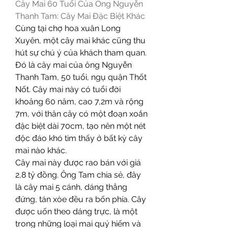
Cây Mai 60 Tuổi Của Ông Nguyễn 
Thanh Tam: Cây Mai Đặc Biệt Khác
Cùng tại chợ hoa xuân Long 
Xuyên, một cây mai khác cũng thu 
hút sự chú ý của khách tham quan. 
Đó là cây mai của ông Nguyễn 
Thanh Tam, 50 tuổi, ngụ quận Thốt 
Nốt. Cây mai này có tuổi đời 
khoảng 60 năm, cao 7,2m và rộng 
7m, với thân cây có một đoạn xoắn 
đặc biệt dài 70cm, tạo nên một nét 
độc đáo khó tìm thấy ở bất kỳ cây 
mai nào khác.
Cây mai này được rao bán với giá 
2,8 tỷ đồng. Ông Tam chia sẻ, đây 
là cây mai 5 cánh, dáng thẳng 
đứng, tán xòe đều ra bốn phía. Cây 
được uốn theo dáng trực, là một 
trong những loại mai quý hiếm và 