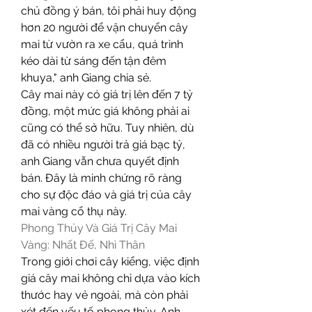
chủ đồng ý bán, tôi phải huy động 
hơn 20 người để vận chuyển cây 
mai từ vườn ra xe cẩu, quá trình 
kéo dài từ sáng đến tận đêm 
khuya," anh Giang chia sẻ.
Cây mai này có giá trị lên đến 7 tỷ 
đồng, một mức giá không phải ai 
cũng có thể sở hữu. Tuy nhiên, dù 
đã có nhiều người trả giá bạc tỷ, 
anh Giang vẫn chưa quyết định 
bán. Đây là minh chứng rõ ràng 
cho sự độc đáo và giá trị của cây 
mai vàng cổ thụ này.
Phong Thủy Và Giá Trị Cây Mai 
Vàng: Nhất Đế, Nhì Thân
Trong giới chơi cây kiểng, việc định 
giá cây mai không chỉ dựa vào kích 
thước hay vẻ ngoài, mà còn phải 
xét đến yếu tố phong thủy. Anh 