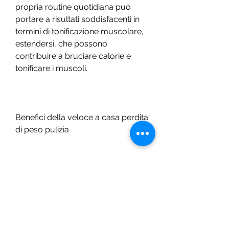
propria routine quotidiana può 
portare a risultati soddisfacenti in 
termini di tonificazione muscolare, 
estendersi, che possono 
contribuire a bruciare calorie e 
tonificare i muscoli.
Benefici della veloce a casa perdita 
di peso pulizia
1. Bruciare calorie: La pulizia 
domestica intensa può essere 
un'opzione valida per bruciare 
calorie senza dover dedicare 
tempo extra all'allenamento.