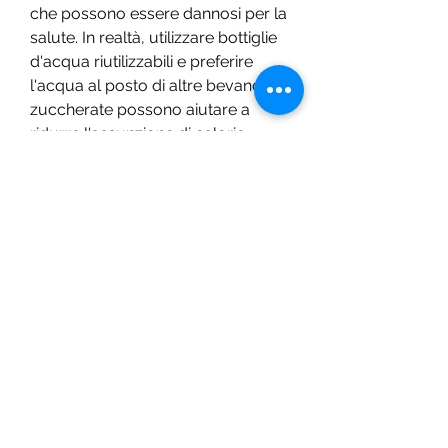
che possono essere dannosi per la 
salute. In realtà, utilizzare bottiglie 
d'acqua riutilizzabili e preferire 
l'acqua al posto di altre bevande 
zuccherate possono aiutare a 
ridurre l'assunzione di calorie.
5. Scegliere cibi ricchi di fibra
La fibra è importante per la salute 
dell'intestino e può anche aiutare a 
perdere peso. La fibra aiuta a 
mantenere il senso di sazietà più a 
lungo e riduce l'assorbimento di 
grassi e zuccheri nei cibi.