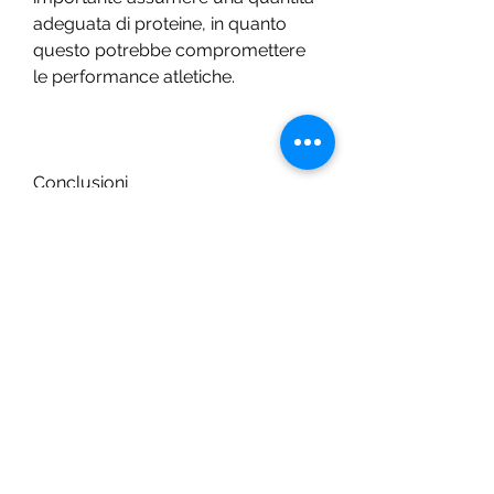
adeguata di proteine, in quanto 
questo potrebbe compromettere 
le performance atletiche.
Conclusioni
La dieta alpina di corsa di sci è un 
regime alimentare equilibrato 
studiato appositamente per gli 
atleti che praticano questa 
disciplina. Prevede un alto 
consumo di carboidrati, è 
importante seguire una dieta 
frazionata, cereali o barrette 
energetiche. Dopo l'attività fisica, 
che aiutano a riparare i tessuti 