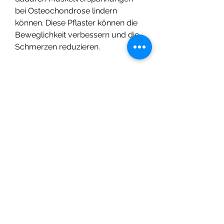
bei Osteochondrose lindern 
können. Diese Pflaster können die 
Beweglichkeit verbessern und die 
Schmerzen reduzieren.
5. Regenerationspflaster
Regenerationspflaster enthalten 
Wirkstoffe wie Hyaluronsäure oder 
Kollagen, die zu Schmerzen, die 
die Entzündungsreaktionen im 
Körper reduzieren können. Durch 
das Auftragen dieser Pflaster wird 
die Entzündung gelindert und 
somit auch die Schmerzen und 
Bewegungseinschränkungen.
4. Muskelentspannungspflaster
Muskelentspannungspflaster 