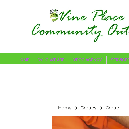
HOME
WHO WE ARE
VPCO AGENCY
SERVICE
Home
Groups
Group