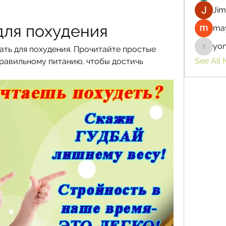
Jim
для похудения
may
yo
шать для похудения. Прочитайте простые 
yongdor
See All
равильному питанию, чтобы достичь 