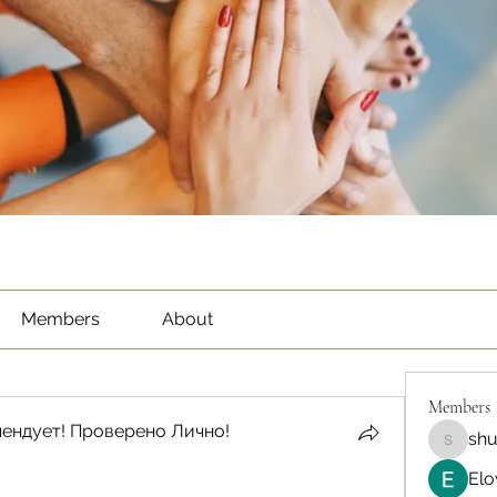
Members
About
Members
ендует! Проверено Лично!
sh
shubha
Elo