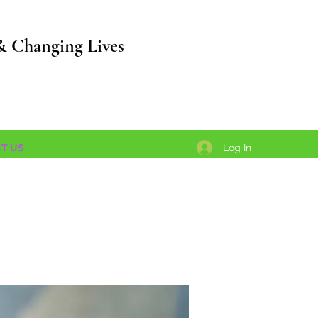
& Changing Lives
Log In
T US