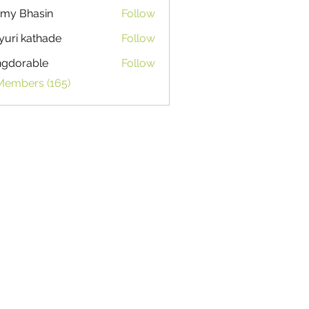
my Bhasin
Follow
uri kathade
Follow
ngdorable
Follow
able
 Members (165)