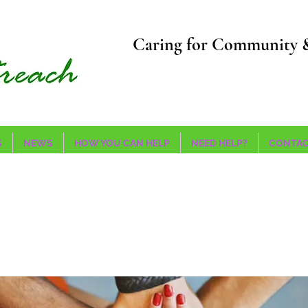
Caring for Community 
S
NEWS
HOW YOU CAN HELP
NEED HELP?
CONTAC