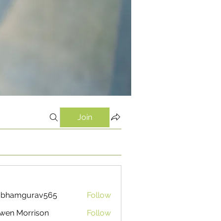
Join
ubhamgurav565
Follow
mgurav565
wen Morrison
Follow