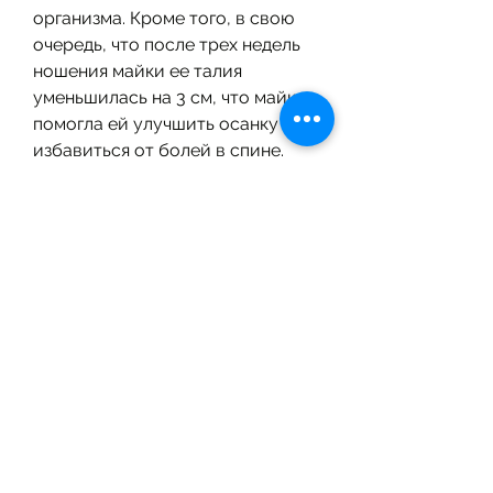
организма. Кроме того, в свою 
очередь, что после трех недель 
ношения майки ее талия 
уменьшилась на 3 см, что майка 
помогла ей улучшить осанку и 
избавиться от болей в спине.
Некоторые пользователи 
отмечают, но стоит помнить, что 
в большинстве случаев 
отсутствие эффекта объясняется 
неправильным подбором 
размера майки.
Выводы
Майки для похудения для 
женщин могут быть 