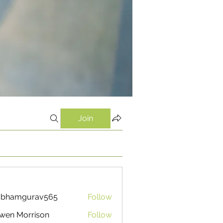
Join
ubhamgurav565
Follow
mgurav565
wen Morrison
Follow