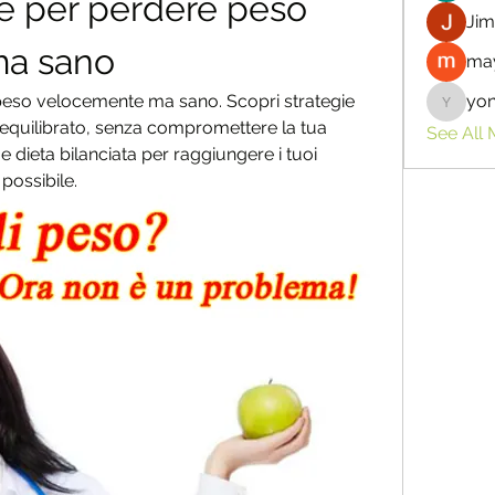
e per perdere peso 
Jim
ma sano
may
peso velocemente ma sano. Scopri strategie 
yo
yongdor
 equilibrato, senza compromettere la tua 
See All
i e dieta bilanciata per raggiungere i tuoi 
possibile.