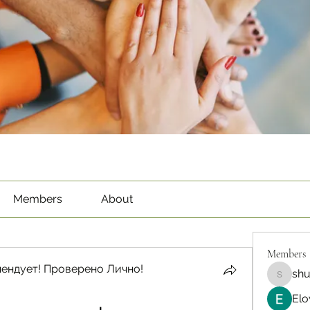
Members
About
Members
ендует! Проверено Лично!
sh
shubha
Elo