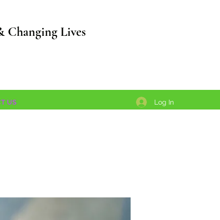
& Changing Lives
Log In
T US