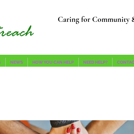
Caring for Community 
S
NEWS
HOW YOU CAN HELP
NEED HELP?
CONTAC