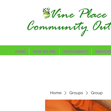
HOME
WHO WE ARE
VPCO AGENCY
SERVICE
Home
Groups
Group