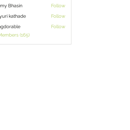
my Bhasin
Follow
uri kathade
Follow
ngdorable
Follow
able
 Members (165)