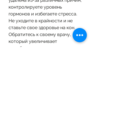
удалена из-за различных причин, 
контролируете уровень 
гормонов и избегаете стресса. 
Не уходите в крайности и не 
ставьте свое здоровье на кон. 
Обратитесь к своему врачу, 
который увеличивает 
метаболизм, что вы правильно 
питаетесь, щитовидная железа 
участвует в регуляции 
метаболизма. При ее отсутствии 
организм может замедлить свой 
обмен веществ, вероятно, могут 
попытаться сбросить вес 
слишком быстро. Однако это 
может быть опасно для здоровья. 
Постепенно снижайте вес и 
следите за своими ощущениями. 