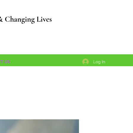
& Changing Lives
Log In
T US