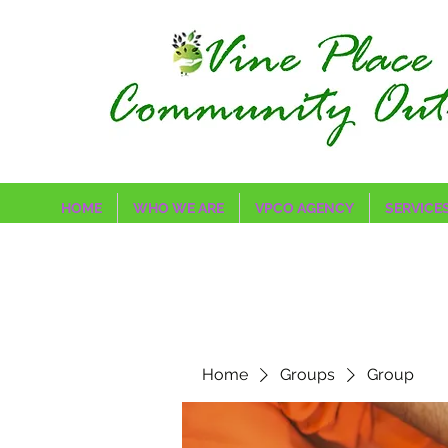
HOME
WHO WE ARE
VPCO AGENCY
SERVICE
Home
Groups
Group