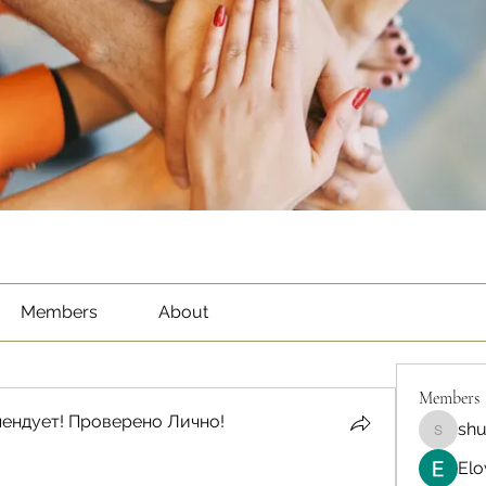
Members
About
Members
ендует! Проверено Лично!
sh
shubha
Elo