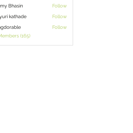
my Bhasin
Follow
uri kathade
Follow
ngdorable
Follow
able
 Members (165)