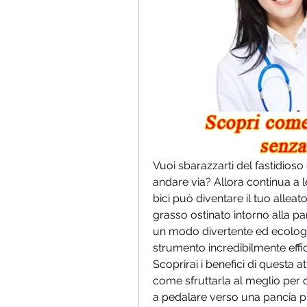
Vuoi sbarazzarti del fastidio
andare via? Allora continua a l
bici può diventare il tuo alleat
grasso ostinato intorno alla panc
un modo divertente ed ecolog
strumento incredibilmente effi
Scoprirai i benefici di questa atti
come sfruttarla al meglio per ot
a pedalare verso una pancia più