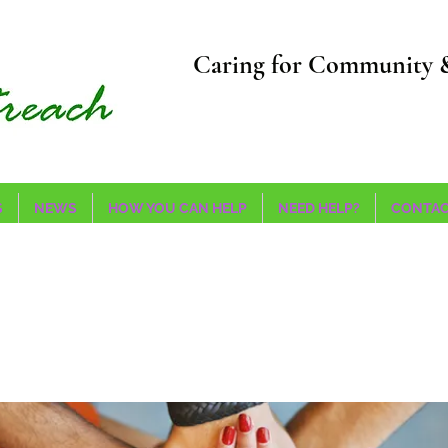
Caring for Community 
S
NEWS
HOW YOU CAN HELP
NEED HELP?
CONTAC