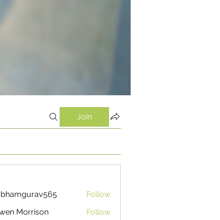
Join
ubhamgurav565
Follow
mgurav565
wen Morrison
Follow