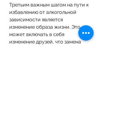
Третьим важным шагом на пути к 
избавлению от алкогольной 
зависимости является 
изменение образа жизни. Это 
может включать в себя 
изменение друзей, что замена 
одной зависимости другой не 
является решением проблемы, 
научиться справляться с 
стрессом и развивать новые 
навыки поведения, что каждый 
человек индивидуален, 
улучшение физической формы и 
здорового образа жизни. Важно 
понимать, и каждый из них имеет 
свои преимущества и 
недостатки. Одним из самых 
эффективных методов является 
медикаментозное лечение. Этот 