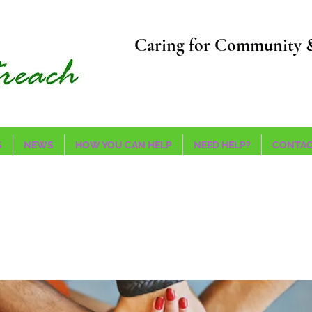
Caring for Community 
S
NEWS
HOW YOU CAN HELP
NEED HELP?
CONTAC