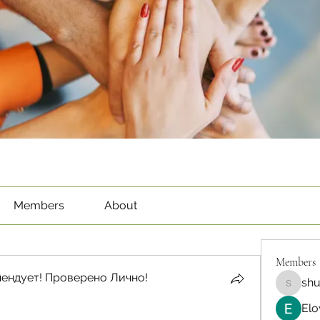
Members
About
Members
ендует! Проверено Лично!
sh
shubha
Elo