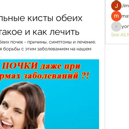
Jim
ьные кисты обеих 
may
yo
такое и как лечить
yongdor
See All
их почек - причины, симптомы и лечение. 
я борьбы с этим заболеванием на нашем 