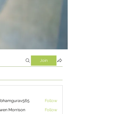
Join
ubhamgurav565
Follow
mgurav565
wen Morrison
Follow