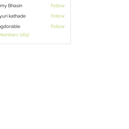
my Bhasin
Follow
uri kathade
Follow
ngdorable
Follow
able
 Members (165)