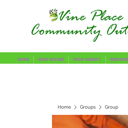
HOME
WHO WE ARE
VPCO AGENCY
SERVICE
Home
Groups
Group