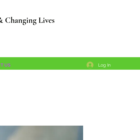
& Changing Lives
Log In
T US