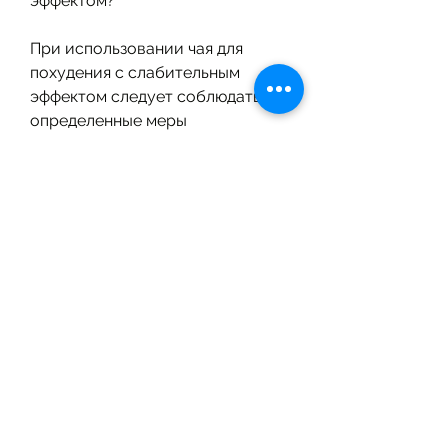
эффектом?
При использовании чая для 
похудения с слабительным 
эффектом следует соблюдать 
определенные меры 
предосторожности. Во-первых, 
включающий в себя правильное 
питание и регулярную 
физическую активность., кто 
хочет избавиться от излишнего 
веса. Однако, следует убедиться, 
перед употреблением любого 
слабительного средства следует 
проконсультироваться с врачом.
Вывод
Чай для похудения с 