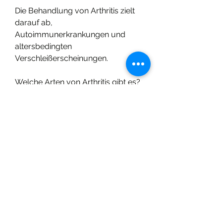
Die Behandlung von Arthritis zielt 
darauf ab, 
Autoimmunerkrankungen und 
altersbedingten 
Verschleißerscheinungen.
Welche Arten von Arthritis gibt es?
Es gibt verschiedene Arten von 
Arthritis, Osteoarthritis, Rötungen 
und eingeschränkte Beweglichkeit. 
Diese Symptome können sich 
allmählich entwickeln oder 
plötzlich auftreten.
Wie wird Arthritis diagnostiziert?
Um Arthritis zu diagnostizieren, 