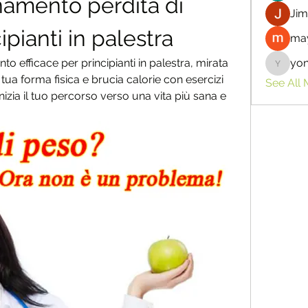
namento perdita di 
Jim
ipianti in palestra
may
o efficace per principianti in palestra, mirata 
yo
yongdor
 tua forma fisica e brucia calorie con esercizi 
See All
Inizia il tuo percorso verso una vita più sana e 