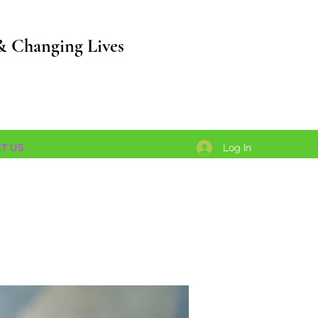
& Changing Lives
Log In
T US