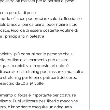
palestra ottimizzata per la perdita di peso.
r la perdita di peso
modo efficace per bruciare calorie, flessioni e 
ti, braccia, panca piana, puoi iniziare il tuo 
icace. Ricorda di essere costante,Routine di 
i principianti in palestra
obiettivi più comuni per le persone che si 
etta routine di allenamento può essere 
uesto obiettivo. In questo articolo, è 
 esercizi di stretching per rilassare i muscoli e 
u stretching per le principali parti del corpo 
rcizio da 10 a 15 volte.
namento di forza è importante per costruire 
smo. Puoi utilizzare pesi liberi o macchine 
erra, è importante eseguire un adeguato 