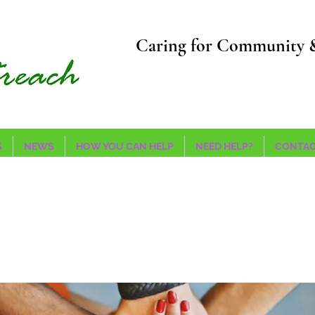
Caring for Community 
S
NEWS
HOW YOU CAN HELP
NEED HELP?
CONTAC