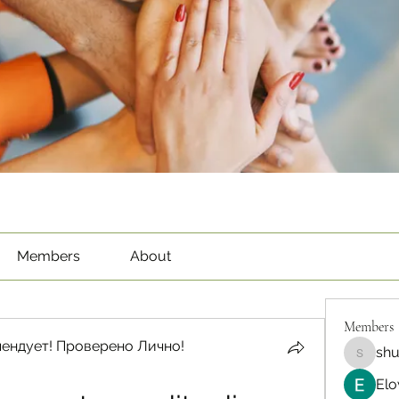
Members
About
Members
ендует! Проверено Лично!
sh
shubha
Elo