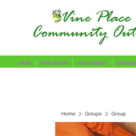
HOME
WHO WE ARE
VPCO AGENCY
SERVICE
Home
Groups
Group