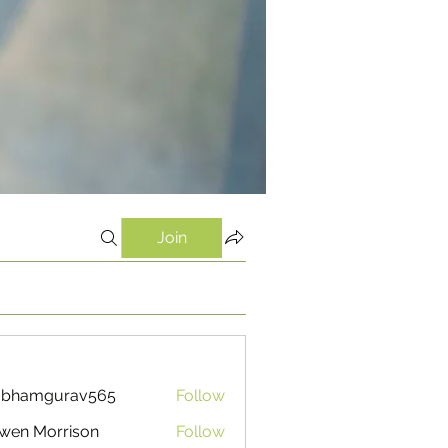
Join
ubhamgurav565
Follow
mgurav565
wen Morrison
Follow