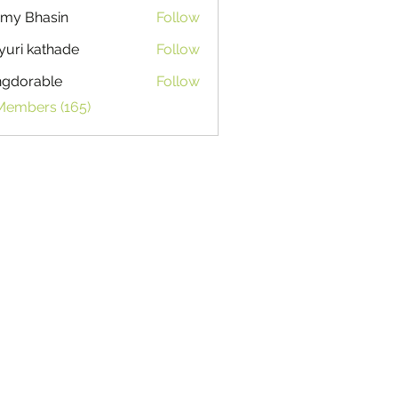
my Bhasin
Follow
uri kathade
Follow
ngdorable
Follow
able
 Members (165)