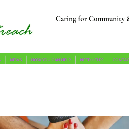
Caring for Community 
S
NEWS
HOW YOU CAN HELP
NEED HELP?
CONTAC