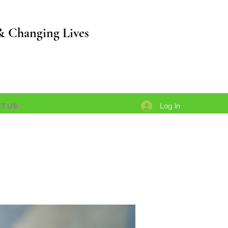
& Changing Lives
Log In
T US