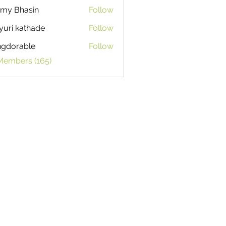
my Bhasin
Follow
uri kathade
Follow
ngdorable
Follow
able
 Members (165)