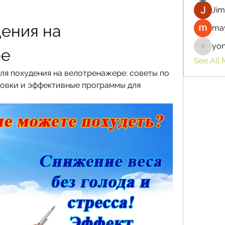
Jim
ения на 
may
yo
ре
yongdor
See All
я похудения на велотренажере: советы по 
овки и эффективные программы для 