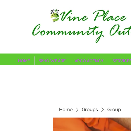
HOME
WHO WE ARE
VPCO AGENCY
SERVICE
Home
Groups
Group