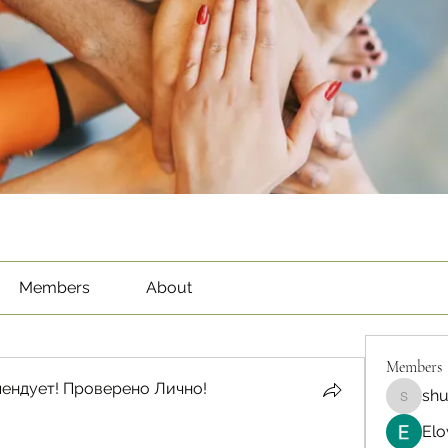
Members
About
Members
ендует! Проверено Лично!
sh
shubha
Elo