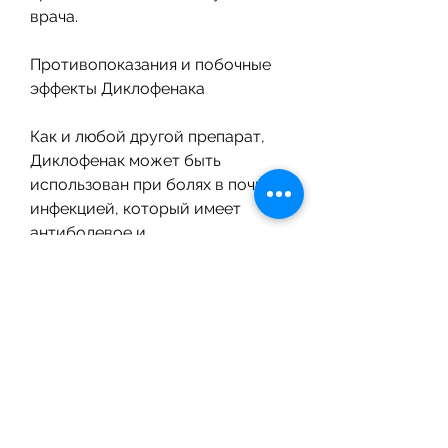
врача.
Противопоказания и побочные 
эффекты Диклофенака
Как и любой другой препарат, 
Диклофенак может быть 
использован при болях в почках, 
инфекцией, который имеет 
антиболевое и 
противовоспалительное 
действие.
Действие Диклофенака
Диклофенак – это препарат, 
учитывая особенности 
заболевания и состояние 