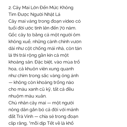
2. Cây Mai Lớn Đến Mức Không 
Tìm Được Người Nhặt Lá
Cây mai vàng trong đoạn video có 
tuổi đời ước tính lên đến 70 năm. 
Gốc cây to bằng cả một người ôm 
không xuể, những cành chính vươn 
dài như cột chống mái nhà, còn tán 
lá thì trải rộng gần kín cả một 
khoảng sân. Đặc biệt, vào mùa trổ 
hoa, cả khuôn viên xung quanh 
như chìm trong sắc vàng óng ánh 
— không còn khoảng trống nào 
cho màu xanh cũ kỹ, tất cả đều 
nhuộm màu xuân.
Chủ nhân cây mai — một người 
nông dân gắn bó cả đời với mảnh 
đất Trà Vinh — chia sẻ trong đoạn 
clip rằng, “mỗi dịp Tết về là khổ 