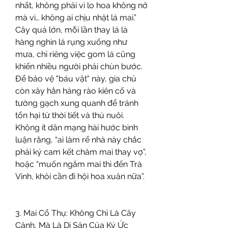
nhất, không phải vì lo hoa không nở 
mà vì… không ai chịu nhặt lá mai.” 
Cây quá lớn, mỗi lần thay lá là 
hàng nghìn lá rụng xuống như 
mưa, chỉ riêng việc gom lá cũng 
khiến nhiều người phải chùn bước.
Để bảo vệ "báu vật" này, gia chủ 
còn xây hẳn hàng rào kiên cố và 
tường gạch xung quanh để tránh 
tổn hại từ thời tiết và thú nuôi. 
Không ít dân mạng hài hước bình 
luận rằng, “ai làm rể nhà này chắc 
phải ký cam kết chăm mai thay vợ”, 
hoặc “muốn ngắm mai thì đến Trà 
Vinh, khỏi cần đi hội hoa xuân nữa”.
3. Mai Cổ Thụ: Không Chỉ Là Cây 
Cảnh, Mà Là Di Sản Của Ký Ức