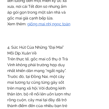
liên tưởng đến một miền ký ức xa 
xưa, nơi cái Tết đơn sơ nhưng ấm 
áp gói gọn trong một sân nhà và 
gốc mai già cạnh bếp lửa.
Xem thêm: 
giống mai nhị ngọc toàn
4. Sức Hút Của Những “Đại Mai” 
Mỗi Dịp Xuân Về
Trên thực tế, gốc mai cổ thụ ở Trà 
Vinh không phải trường hợp duy 
nhất khiến dân mạng “ngất ngây”. 
Trước đó, tại Đồng Nai, một cây 
mai tương tự cũng từng gây sốt 
trên mạng xã hội. Với đường kính 
thân lớn, bộ rễ nổi lên uốn lượn như 
rồng cuộn, cây mai tại đây đã trở 
thành điểm đến của nhiều bạn trẻ 