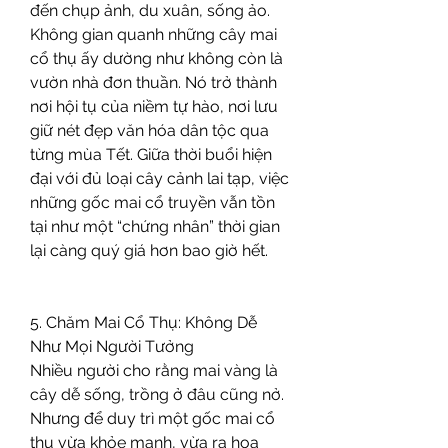
đến chụp ảnh, du xuân, sống ảo.
Không gian quanh những cây mai 
cổ thụ ấy dường như không còn là 
vườn nhà đơn thuần. Nó trở thành 
nơi hội tụ của niềm tự hào, nơi lưu 
giữ nét đẹp văn hóa dân tộc qua 
từng mùa Tết. Giữa thời buổi hiện 
đại với đủ loại cây cảnh lai tạp, việc 
những gốc mai cổ truyền vẫn tồn 
tại như một “chứng nhân” thời gian 
lại càng quý giá hơn bao giờ hết.
5. Chăm Mai Cổ Thụ: Không Dễ 
Như Mọi Người Tưởng
Nhiều người cho rằng mai vàng là 
cây dễ sống, trồng ở đâu cũng nở. 
Nhưng để duy trì một gốc mai cổ 
thụ vừa khỏe mạnh, vừa ra hoa 