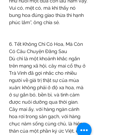
như nuôi một đứa con lâu năm vậy. 
Vui có, mệt có, mà khi thấy nó 
bung hoa đúng giao thừa thì hạnh 
phúc lắm”, ông chia sẻ.
6. Tết Không Chỉ Có Hoa, Mà Còn 
Có Câu Chuyện Đằng Sau
Dù chỉ là một khoảnh khắc ngắn 
trên mạng xã hội, cây mai cổ thụ ở 
Trà Vinh đã gợi nhắc cho nhiều 
người về giá trị thật sự của mùa 
xuân: không phải ở độ xa hoa, mà 
ở sự gắn bó, bền bỉ, và tình cảm 
được nuôi dưỡng qua thời gian.
Cây mai ấy, với hàng ngàn cánh 
hoa rơi trong sân gạch, với hàng 
chục năm sống cùng chủ, là hiện 
thân của một phần ký ức Việt, của 