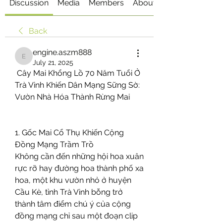
Discussion
Media
Members
About
Back
engine.aszm888
engine.aszm888
July 21, 2025
 Cây Mai Khổng Lồ 70 Năm Tuổi Ở 
Trà Vinh Khiến Dân Mạng Sững Sờ: 
Vườn Nhà Hóa Thành Rừng Mai
1. Gốc Mai Cổ Thụ Khiến Cộng 
Đồng Mạng Trầm Trồ
Không cần đến những hội hoa xuân 
rực rỡ hay đường hoa thành phố xa 
hoa, một khu vườn nhỏ ở huyện 
Cầu Kè, tỉnh Trà Vinh bỗng trở 
thành tâm điểm chú ý của cộng 
đồng mạng chỉ sau một đoạn clip 