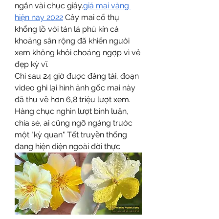
ngắn vài chục giây.
giá mai vàng 
hiện nay 2022
 Cây mai cổ thụ 
khổng lồ với tán lá phủ kín cả 
khoảng sân rộng đã khiến người 
xem không khỏi choáng ngợp vì vẻ 
đẹp kỳ vĩ.
Chỉ sau 24 giờ được đăng tải, đoạn 
video ghi lại hình ảnh gốc mai này 
đã thu về hơn 6,8 triệu lượt xem. 
Hàng chục nghìn lượt bình luận, 
chia sẻ, ai cũng ngỡ ngàng trước 
một "kỳ quan" Tết truyền thống 
đang hiện diện ngoài đời thực.