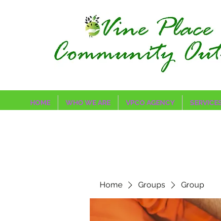
HOME
WHO WE ARE
VPCO AGENCY
SERVICE
Home
Groups
Group