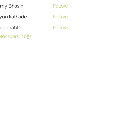
my Bhasin
Follow
uri kathade
Follow
ngdorable
Follow
able
 Members (165)