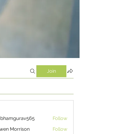
Join
ubhamgurav565
Follow
mgurav565
wen Morrison
Follow