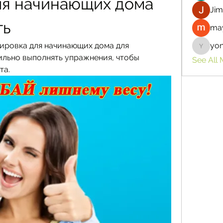
я начинающих дома 
Jim
ть
may
ировка для начинающих дома для 
yo
yongdor
ильно выполнять упражнения, чтобы 
See All
та.