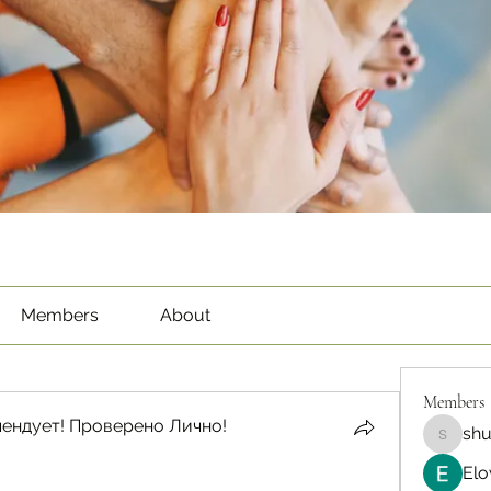
Members
About
Members
ендует! Проверено Лично!
sh
shubha
Elo