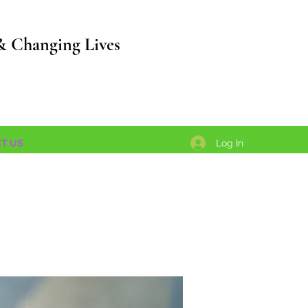
& Changing Lives
Log In
T US