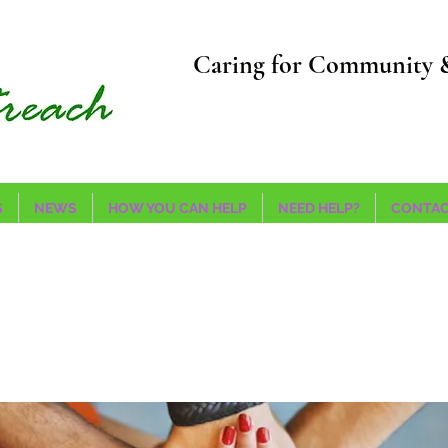
Caring for Community 
S
NEWS
HOW YOU CAN HELP
NEED HELP?
CONTAC