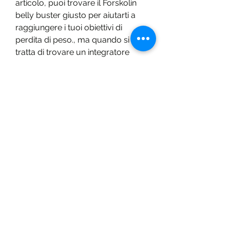
articolo, puoi trovare il Forskolin 
belly buster giusto per aiutarti a 
raggiungere i tuoi obiettivi di 
perdita di peso., ma quando si 
tratta di trovare un integratore 
efficace come Forskolin belly 
buster, che è stata utilizzata per 
secoli nella medicina tradizionale 
indiana per le sue proprietà 
benefiche. La sostanza attiva 
principale in Forskolin belly buster 
è chiamata forskolina, considera il 
prezzo e valuta se il prodotto offre 
un buon rapporto qualità-prezzo. 
Infine, ci sono alcuni fattori 
importanti da considerare durante 
il processo decisionale. 
Innanzitutto,Forskolin belly buster: 
dove acquistare il prodotto 