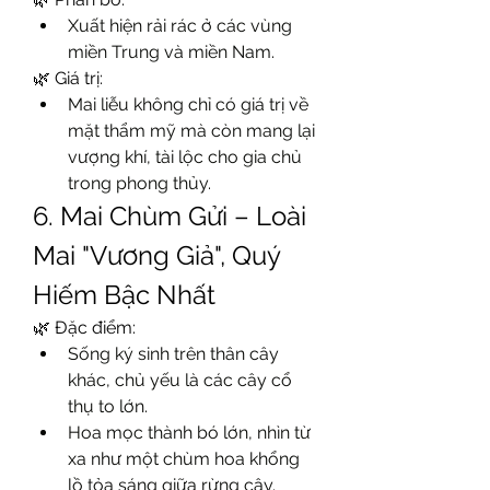
Xuất hiện rải rác ở các vùng 
miền Trung và miền Nam.
🌿 Giá trị:
Mai liễu không chỉ có giá trị về 
mặt thẩm mỹ mà còn mang lại 
vượng khí, tài lộc cho gia chủ 
trong phong thủy.
6. Mai Chùm Gửi – Loài 
Mai "Vương Giả", Quý 
Hiếm Bậc Nhất
🌿 Đặc điểm:
Sống ký sinh trên thân cây 
khác, chủ yếu là các cây cổ 
thụ to lớn.
Hoa mọc thành bó lớn, nhìn từ 
xa như một chùm hoa khổng 
lồ tỏa sáng giữa rừng cây.