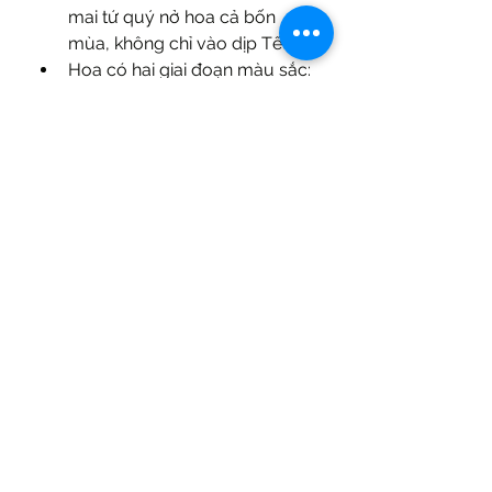
mai tứ quý nở hoa cả bốn 
mùa, không chỉ vào dịp Tết.
Hoa có hai giai đoạn màu sắc:
Lúc đầu màu vàng tươi, sau 
đó cánh rụng để lại nhụy đỏ 
rực.
🌿 Phân bố:
Rất phổ biến ở các tỉnh miền 
Tây, Nam Bộ do thích nghi tốt 
với khí hậu nóng ẩm.
🌿 Giá trị:
Mai tứ quý mang ý nghĩa 
phong thủy tài lộc, phù hợp để 
trồng trước nhà hoặc làm cây 
bonsai.
Lời Kết
Mỗi loại mai vàng đều mang một 
vẻ đẹp và ý nghĩa riêng, tạo nên 