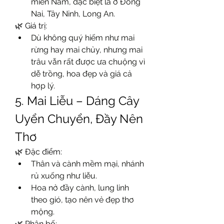
miền Nam, đặc biệt là ở Đồng 
Nai, Tây Ninh, Long An.
🌿 Giá trị:
Dù không quý hiếm như mai 
rừng hay mai chủy, nhưng mai 
trâu vẫn rất được ưa chuộng vì 
dễ trồng, hoa đẹp và giá cả 
hợp lý.
5. Mai Liễu – Dáng Cây 
Uyển Chuyển, Đầy Nên 
Thơ
🌿 Đặc điểm:
Thân và cành mềm mại, nhánh 
rủ xuống như liễu.
Hoa nở đầy cành, lung linh 
theo gió, tạo nên vẻ đẹp thơ 
mộng.
🌿 Phân bố: