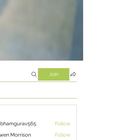
Join
ubhamgurav565
Follow
mgurav565
wen Morrison
Follow