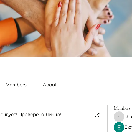
Members
About
Members
ендует! Проверено Лично!
sh
shubha
Elo