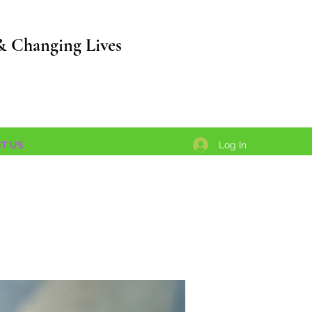
& Changing Lives
Log In
T US