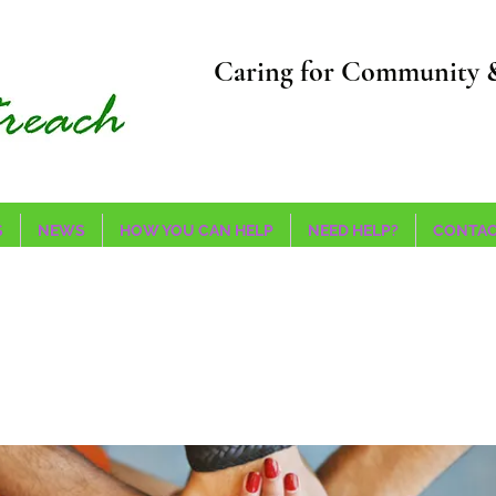
Caring for Community 
S
NEWS
HOW YOU CAN HELP
NEED HELP?
CONTAC