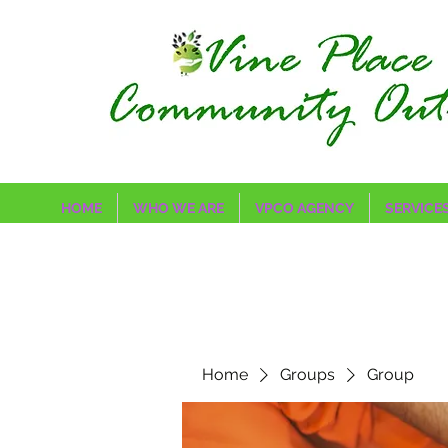
HOME
WHO WE ARE
VPCO AGENCY
SERVICE
Home
Groups
Group