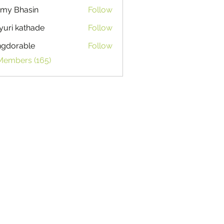
my Bhasin
Follow
uri kathade
Follow
ngdorable
Follow
able
 Members (165)