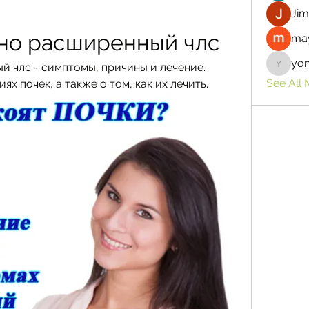
Jim
но расширенный члс
may
yo
 члс - симптомы, причины и лечение. 
yongdor
See All
х почек, а также о том, как их лечить.