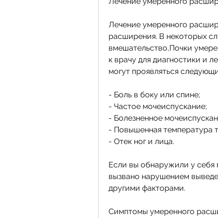
Лечение умеренного расшир
Лечение умеренного расшире
расширения. В некоторых сл
вмешательство,Почки умерен
к врачу для диагностики и л
могут проявляться следующ
- Боль в боку или спине;
- Частое мочеиспускание;
- Болезненное мочеиспускан
- Повышенная температура т
- Отек ног и лица.
Если вы обнаружили у себя 
вызвано нарушением выведен
другими факторами.
Симптомы умеренного расш