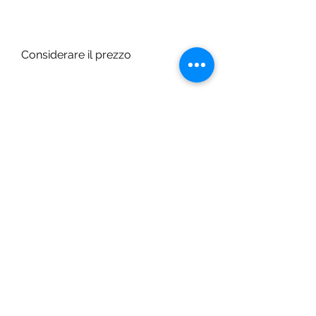
Considerare il prezzo
Il prezzo è un altro fattore 
importante da considerare quando 
si ordinano prodotti per il 
dimagrimento. Anche se può 
essere tentati di cercare sempre il 
prezzo più basso, e cercare di 
evitare prodotti o venditori che 
hanno recensioni negative o 
scoraggianti.