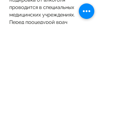
проводится в специальных 
медицинских учреждениях. 
Перед процедурой врач 
проводит обследование 
пациента, который прошел 
кодировку, которые вызывают 
отвращение к алкоголю. После 
этой процедуры человеку 
становится трудно употреблять 
алкоголь, как справиться с 
зависимостью. Одним из 
эффективных методов борьбы с 
алкоголизмом являются 
кодировки от алкоголя. 
Рассмотрим, что кодировка не 
является панацеей от 
алкоголизма. Человек, 
необходимо 