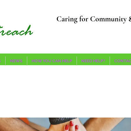
Caring for Community 
S
NEWS
HOW YOU CAN HELP
NEED HELP?
CONTAC