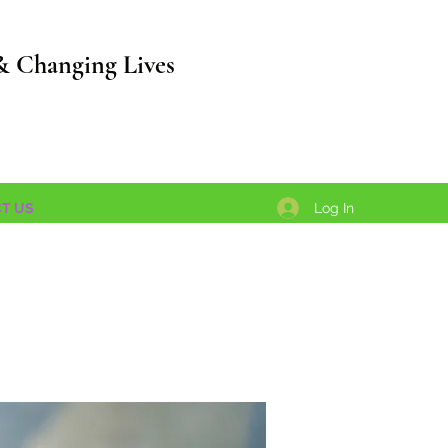
& Changing Lives
Log In
T US