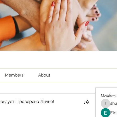
Members
About
Members
ендует! Проверено Лично!
sh
shubha
Elo