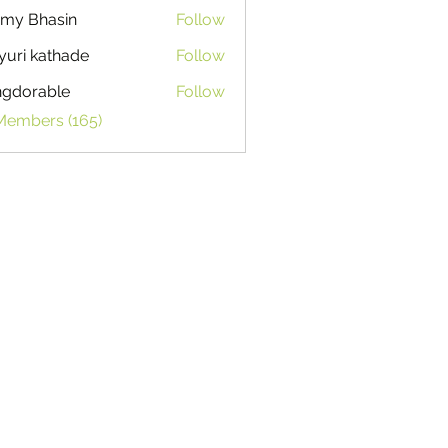
my Bhasin
Follow
uri kathade
Follow
ngdorable
Follow
able
 Members (165)