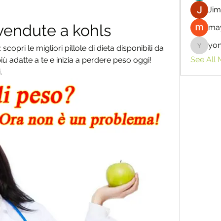
Jim
 vendute a kohls
may
yo
scopri le migliori pillole di dieta disponibili da 
yongdor
See All
più adatte a te e inizia a perdere peso oggi! 
.