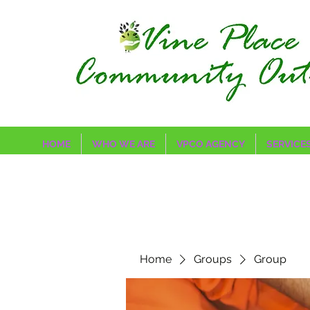
HOME
WHO WE ARE
VPCO AGENCY
SERVICE
Home
Groups
Group