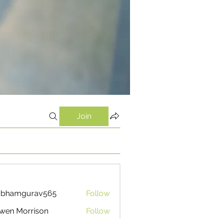
Join
ubhamgurav565
Follow
mgurav565
wen Morrison
Follow