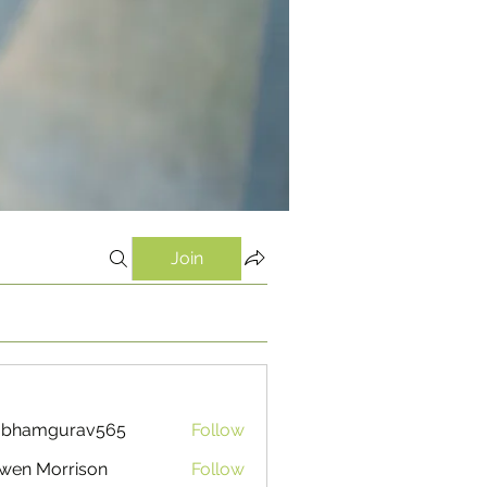
Join
ubhamgurav565
Follow
mgurav565
wen Morrison
Follow