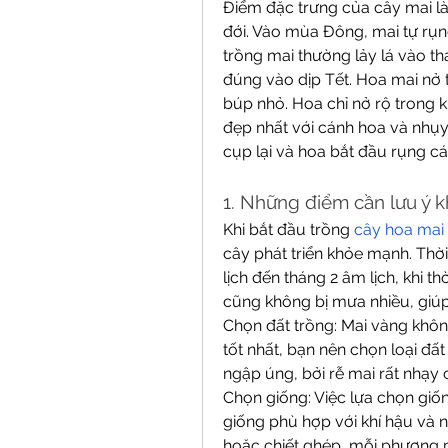
Điểm đặc trưng của cây mai là k
đới. Vào mùa Đông, mai tự rụng
trồng mai thường lảy lá vào th
đúng vào dịp Tết. Hoa mai nở t
búp nhỏ. Hoa chỉ nở rộ trong 
đẹp nhất với cánh hoa và nhụy
cụp lại và hoa bắt đầu rụng c
1. Những điểm cần lưu ý k
Khi bắt đầu trồng 
cây hoa mai
cây phát triển khỏe mạnh. Thời
lịch đến tháng 2 âm lịch, khi t
cũng không bị mưa nhiều, giúp
Chọn đất trồng: Mai vàng khôn
tốt nhất, bạn nên chọn loại đất
ngập úng, bởi rễ mai rất nhạy
Chọn giống: Việc lựa chọn giố
giống phù hợp với khí hậu và nh
hoặc chiết ghép, mỗi phương 