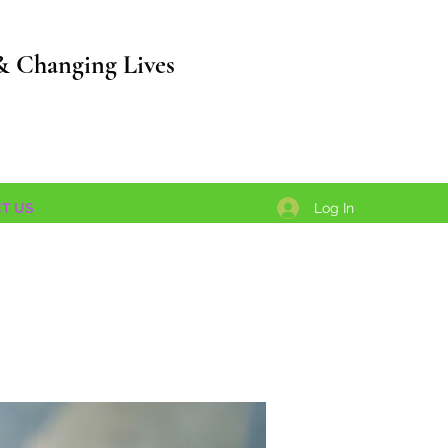
& Changing Lives
Log In
T US