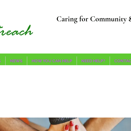
Caring for Community 
S
NEWS
HOW YOU CAN HELP
NEED HELP?
CONTAC