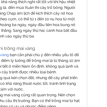
hả năng thích nghi rất tốt với khí hậu nhiệt 
 lá, đến mùa Xuân thì cây trổ bông. Người 
áng Chạp âm lịch để kích thích cây nở hoa 
heo cụm, có thể từ 1 đến 10 nụ hoa từ một 
khoảng ba ngày, ngày đầu tiên hoa bung nở 
 thẳng. Sang ngày thứ hai, cánh hoa bắt đầu 
ánh vào ngày thứ ba.
hi trồng mai vàng
 vàng
 bạn cần phải chú ý đến nhiều yếu tố để 
 điểm lý tưởng để trồng mai là từ tháng 10 âm 
hời tiết ở miền Nam ổn định, không quá lạnh và 
 cây tránh được nhiều loại bệnh.
g quá kén chọn đất, nhưng để cây phát triển 
 có khả năng thoát nước tốt, tránh tình trạng 
 cảm với nước.
ng mai vàng cũng rất quan trọng. Nên chọn 
u cầu thị trường. Bạn có thể trồng mai từ hạt 
pháp có ưu và nhược điểm riêng.