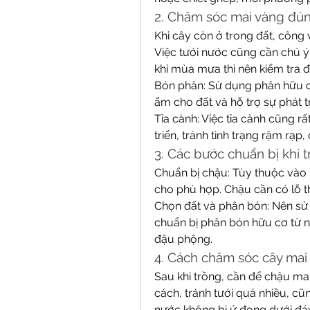
2. Chăm sóc mai vàng đú
Khi cây còn ở trong đất, công 
Việc tưới nước cũng cần chú ý
khi mùa mưa thì nên kiểm tra 
Bón phân: Sử dụng phân hữu cơ
ẩm cho đất và hỗ trợ sự phát tr
Tỉa cành: Việc tỉa cành cũng r
triển, tránh tình trạng rậm rạ
3. Các bước chuẩn bị khi 
Chuẩn bị chậu: Tùy thuộc vào
cho phù hợp. Chậu cần có lỗ t
Chọn đất và phân bón: Nên sử d
chuẩn bị phân bón hữu cơ từ ng
đậu phộng.
4. Cách chăm sóc cây mai
Sau khi trồng, cần để chậu mai
cách, tránh tưới quá nhiều, c
nước không bị ứ đọng dưới đá