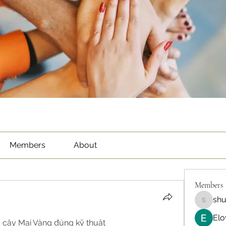
Members
About
Members
sh
shubha
Elo
 cây Mai Vàng đúng kỹ thuật