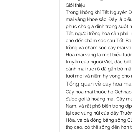
Giới thiệu
Trong không khí Tết Nguyên Đá
mai vàng khoe sắc. Đây là biể
phúc cho gia đình trong suốt 
Tết, người trồng hoa cần phải 
cho đến chăm sóc sau Tết. Bài v
trồng và chăm sóc cây mai và
Hoa mai vàng là một biểu tượn
truyền của người Việt, đặc biệ
cánh mai rực rỡ đã gắn bó mật
tươi mới và niềm hy vọng cho 
Tổng quan về cây hoa ma
Cây hoa mai thuộc họ Ochnacea
được gọi là hoàng mai. Cây ma
Nam, và rất phổ biến trong d
tại các vùng núi của dãy Trư
Hòa, và cả đồng bằng sông Cửu 
thọ cao, có thể sống đến hơn 