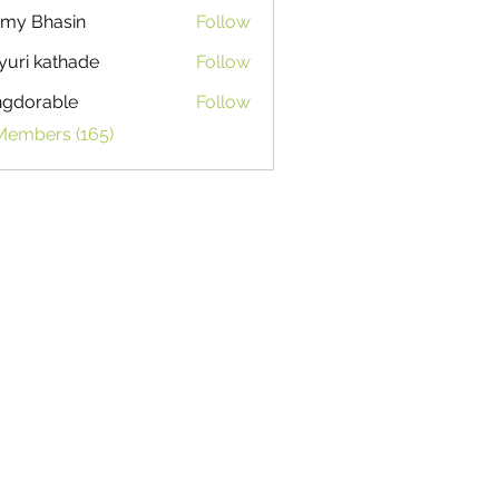
my Bhasin
Follow
uri kathade
Follow
ngdorable
Follow
able
 Members (165)