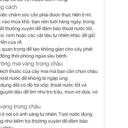
ng cách
việc chăm sóc cần phải được thực hiện tỉ mỉ. 
: vào mùa khô, bạn nên tưới hàng ngày, trong 
đất thường xuyên để đảm bảo thoát nước tốt.
, rơm hoặc các vật liệu tự nhiên khác để giữ 
iển của rễ.
ất quan trọng để tạo không gian cho cây phát 
p, đồng thời phòng ngừa sâu bệnh.
trồng mai vàng trong chậu
 kích thước của cây mai mà bạn cần chọn chậu 
hoát nước để không bị ngập úng.
ụng đất có độ tơi xốp, thoát nước tốt và 
uyên liệu dễ tìm như tro trấu, mùn xơ dừa, vỏ 
 vàng trong chậu
 ở nơi có ánh sáng tự nhiên. Tưới nước đúng 
ũng như kiểm tra thường xuyên để đảm bảo 
y chậu.