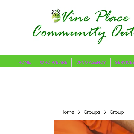
HOME
WHO WE ARE
VPCO AGENCY
SERVICE
Home
Groups
Group