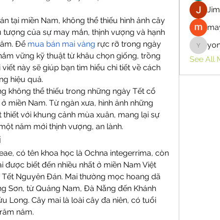
Jim
n tại miền Nam, không thể thiếu hình ảnh cây 
may
u tượng của sự may mắn, thịnh vượng và hạnh 
năm. Để 
mua bán mai vàng
 rực rỡ trong ngày 
yo
yongdor
nắm vững kỹ thuật từ khâu chọn giống, trồng 
See All
iết này sẽ giúp bạn tìm hiểu chi tiết về cách 
ng hiệu quả.
g không thể thiếu trong những ngày Tết cổ 
t ở miền Nam. Từ ngàn xưa, hình ảnh những 
 thiết với khung cảnh mùa xuân, mang lại sự 
một năm mới thịnh vượng, an lành.
i
e, có tên khoa học là Ochna integerrima, còn 
i được biết đến nhiều nhất ở miền Nam Việt 
ịp Tết Nguyên Đán. Mai thường mọc hoang dã 
ờng Sơn, từ Quảng Nam, Đà Nẵng đến Khánh 
Long. Cây mai là loài cây đa niên, có tuổi 
trăm năm.