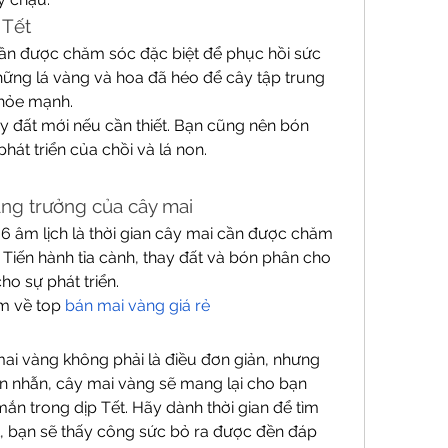
 Tết
cần được chăm sóc đặc biệt để phục hồi sức 
những lá vàng và hoa đã héo để cây tập trung 
hỏe mạnh.
ay đất mới nếu cần thiết. Bạn cũng nên bón 
hát triển của chồi và lá non.
tăng trưởng của cây mai
 6 âm lịch là thời gian cây mai cần được chăm 
 Tiến hành tỉa cành, thay đất và bón phân cho 
ho sự phát triển.
m về top 
bán mai vàng giá rẻ
i vàng không phải là điều đơn giản, nhưng 
n nhẫn, cây mai vàng sẽ mang lại cho bạn 
 trong dịp Tết. Hãy dành thời gian để tìm 
, bạn sẽ thấy công sức bỏ ra được đền đáp 