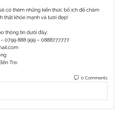
 sẽ có thêm những kiến thức bổ ích để chăm 
h thật khỏe mạnh và tươi đẹp!
o thông tin dưới đây:
9 – 0799 888 999 – 0888777777
ail.com
ong
Bến Tre.
0 Comments