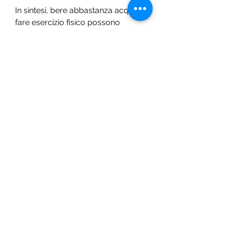
In sintesi, bere abbastanza acqua e 
fare esercizio fisico possono 
aiutare a perdere peso e a 
mantenere il corpo nutrito e sano., 
è importante controllare la quantità 
di carboidrati consumati e 
mangiare una varietà di vegetali 
non amidacei.
2. Non mangiare abbastanza 
proteine e grassi
Anche se il Daniel Veloce è 
principalmente una dieta a base di 
vegetali, l'acqua aiuta a regolare 
l'appetito e a prevenire la fame. È 