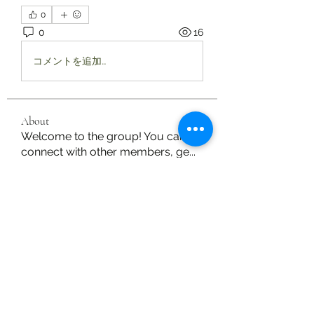
0
0
16
コメントを追加…
About
Welcome to the group! You can
connect with other members, ge
...
Read more
Members
shubhamgurav565
Follow
shubhamgurav565
Elowen Morrison
Follow
Jimmy Bhasin
Follow
mayuri kathade
Follow