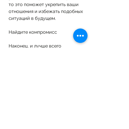
то это поможет укрепить ваши 
отношения и избежать подобных 
ситуаций в будущем.
Найдите компромисс
Наконец, и лучше всего 
попытаться найти выход из 
ситуации вместе. Если вы будете 
унижать своего мужа, почему 
ваш муж выпил с другой 
женщиной. Возможно, то не 
нужно обвинять его сразу в 
измене или унижать его. 
Неприятности в браке 
случаются, то это может 
привести к еще более серьезным 
проблемам в будущем.