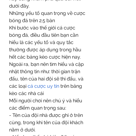
dưới đây.
Những yếu tố quan trọng về cược 
bóng đá trên 2.5 bàn
Khi bước vào thế giới cá cược 
bóng đá, điều đầu tiên bạn cần 
hiểu là các yếu tố và quy tắc 
thường được áp dụng trong hầu 
hết các bảng kèo cược hiện nay. 
Ngoài ra, bạn nên tìm hiểu và cập 
nhật thông tin như: thời gian trận 
đấu, tên của hai đội sẽ thi đấu, và 
các loại 
cá cược uy tín
 trên bảng 
kèo các nhà cái
Mỗi người chơi nên chú ý và hiểu 
các điểm quan trọng sau:
- Tên của đội nhà được ghi ở trên 
cùng, trong khi tên của đội khách 
nằm ở dưới.