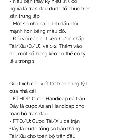
- Nếu bạn thấy ký hiệu (N), có 
nghĩa là trận đấu được tổ chức trên 
sân trung lập.
- Một số nhà cái đánh dấu đội 
mạnh hơn bằng màu đỏ.
- Đối với các cột kèo: Cược chấp, 
Tài/Xỉu (O/U), và 1×2. Thêm vào 
đó, một số bảng kèo có thể có tỷ 
lệ 2 trong 1.
Giải thích các viết tắt trên bảng tỷ lệ 
của nhà cái:
- FT.HDP: Cược Handicap cả trận. 
Đây là cược Asian Handicap cho 
toàn bộ trận đấu.
- FT.O/U: Cược Tài/Xỉu cả trận. 
Đây là cược tổng số bàn thắng 
Tài/Xỉu cho toàn bộ trận đấu.