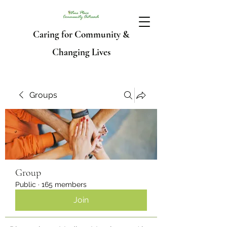
Caring for Community &
Changing Lives
Groups
Group
Public
·
165 members
Join