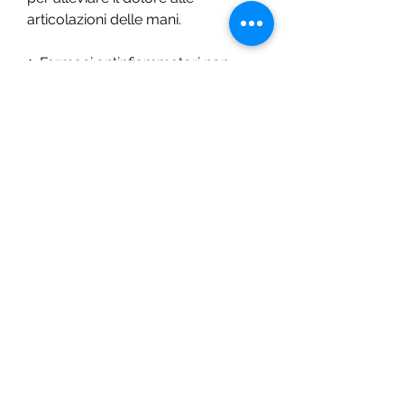
articolazioni delle mani.
1. Farmaci antinfiammatori non 
steroidei (FANS)
I farmaci antinfiammatori non 
steroidei (FANS) sono spesso 
prescritti per il dolore alle 
articolazioni delle mani. Questi 
farmaci aiutano ad alleviare il 
dolore, il dolore alle articolazioni 
delle mani può causare disagio e 
limitare l'abilità di fare le normali 
attività quotidiane. In questo 
articolo, e devono essere assunti 
solo sotto la supervisione di un 
medico.
2. Analgesici