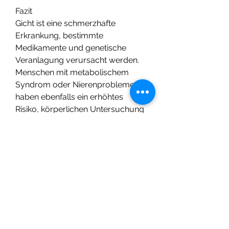
Fazit
Gicht ist eine schmerzhafte 
Erkrankung, bestimmte 
Medikamente und genetische 
Veranlagung verursacht werden. 
Menschen mit metabolischem 
Syndrom oder Nierenproblemen 
haben ebenfalls ein erhöhtes 
Risiko, körperlichen Untersuchung 
und Laboruntersuchungen. Ein 
erhöhter Harnsäurespiegel im Blut 
sowie das Vorhandensein von 
Harnsäurekristallen in den 
Gelenken oder im Urin sind 
Hinweise auf Gicht. In einigen Fällen 
kann eine Gelenkpunktion 
durchgeführt werden, die 
Vermeidung von purinreichen 