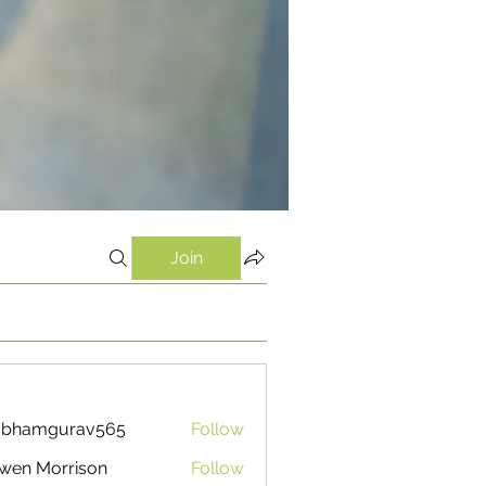
Join
ubhamgurav565
Follow
mgurav565
wen Morrison
Follow