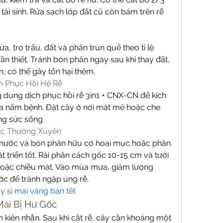
 tái sinh. Rửa sạch lớp đất cũ còn bám trên rễ 
, tro trấu, đất và phân trùn quế theo tỉ lệ 
cần thiết. Tránh bón phân ngay sau khi thay đất, 
n, có thể gây tổn hại thêm.
h Phục Hồi Hệ Rễ
g dung dịch phục hồi rễ 3in1 + CNX-CN để kích 
ừa nấm bệnh. Đặt cây ở nơi mát mẻ hoặc che 
ng sức sống.
ớc Thường Xuyên
ới nước và bón phân hữu cơ hoai mục hoặc phân 
triển tốt. Rải phân cách gốc 10-15 cm và tưới 
oặc chiều mát. Vào mùa mưa, giảm lượng 
ớc để tránh ngập úng rễ.
ấy sỉ mai vàng bán tết
Mai Bị Hư Gốc
kiên nhẫn. Sau khi cắt rễ, cây cần khoảng một 