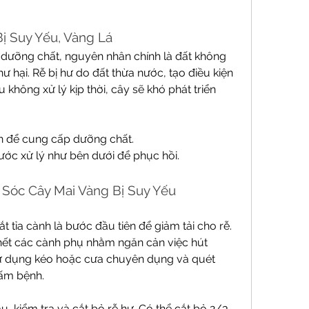
ị Suy Yếu, Vàng Lá
 dưỡng chất, nguyên nhân chính là đất không 
 hại. Rễ bị hư do đất thừa nước, tạo điều kiện 
 không xử lý kịp thời, cây sẽ khó phát triển 
n để cung cấp dưỡng chất.
ước xử lý như bên dưới để phục hồi.
Sóc Cây Mai Vàng Bị Suy Yếu
t tỉa cành là bước đầu tiên để giảm tải cho rễ. 
t hết các cành phụ nhằm ngăn cản việc hút 
Sử dụng kéo hoặc cưa chuyên dụng và quét 
nấm bệnh.
, kiểm tra và cắt bỏ rễ hư. Có thể cắt bỏ 2/3 