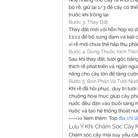
bộ rễ, giữ lại 1/3 để cây có thể
trước khi trồng lại.
Bước 3: Thay Đất
Thay đất mới với hỗn hợp xơ dừa
1:1:1:1 để bổ sung đạm và kali 
vì rễ mới chưa thể hấp thụ phâ
Bước 4: Dùng Thuốc Kích Thíc
Sau khi thay đất, tưới gốc bằn
thích rễ phát triển và ngăn ng
nắng cho cây lớn để tăng cườ
Bước 5: Bón Phân Và Tưới Nư
Khi rễ đã hồi phục, duy trì tư
chuồng hoai mục giúp cây phát 
nước đều đặn vào buổi sáng h
nước và tạo hệ thống thoát nư
====>> Xem thêm: Top 
địa chỉ l
Lưu Ý Khi Chăm Sóc Cây 
Chăm sóc cây mai suy yếu cần 