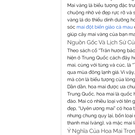
Mai vàng là biểu tượng đặc tr
chuộng nhờ vẻ đẹp rực rỡ và sứ
vàng lá do thiếu dinh dưỡng ho
sóc 
mai đột biến giảo cà mau
giúp cây mai vàng của bạn ma
Nguồn Gốc Và Lịch Sử Củ
Theo sách cổ “Trân hương bảo 
hiện ở Trung Quốc cách đây 
mai, cùng với tùng và cúc, là 
qua mùa đông lạnh giá. Vì vậy,
mà còn là biểu tượng của lòng k
Dần dần, hoa mai được ưa chu
Trung Quốc, hoa mai là quốc 
đào. Mai có nhiều loại với tên g
đẹp, “Uyên ương mai” có hoa t
nhưng chung quy lại, bốn loại m
thanh mai (vàng), và mặc mai (
Ý Nghĩa Của Hoa Mai Tro