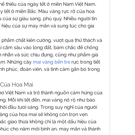
hể thiếu của ngày tết ở miền Nam Việt Nam, 
y tết ở miền Bắc. Màu vàng rực rỡ của hoa 
của sự giàu sang, phú quý. Nhiều người tin 
u hiệu của sự may mắn và sung túc cho gia 
phẩm chất kiên cường, vượt qua thử thách và 
mai cắm sâu vào lòng đất, bám chắc để chống 
iên nhẫn và sức chịu đựng, cũng như phẩm giá 
am. Những cây 
mai vàng bến tre
 rực trong tiết 
nh phúc, đoàn viên, và tình cảm gắn bó trong 
a Của Hoa Mai
thơ Việt Nam và trở thành nguồn cảm hứng của 
g. Mỗi khi tết đến, mai vàng nở rộ như báo 
ởi đầu tươi sáng. Trong suy nghĩ của người 
 vàng của hoa mai sẽ không còn trọn vẹn. 
ắc giao thừa không chỉ là một dấu hiệu của 
phúc cho năm mới bình an, may mắn và thành 