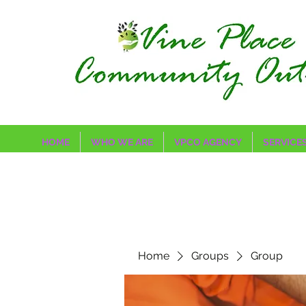
HOME
WHO WE ARE
VPCO AGENCY
SERVICE
Home
Groups
Group