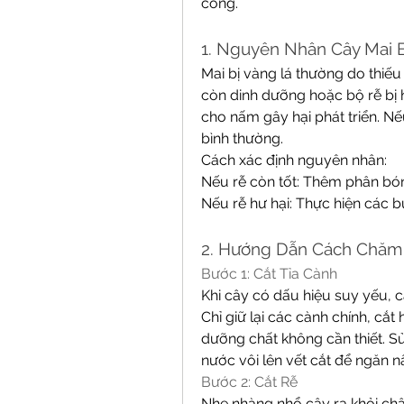
công.
1. Nguyên Nhân Cây Mai B
Mai bị vàng lá thường do thiếu
còn dinh dưỡng hoặc bộ rễ bị hư
cho nấm gây hại phát triển. Nếu
bình thường.
Cách xác định nguyên nhân:
Nếu rễ còn tốt: Thêm phân bó
Nếu rễ hư hại: Thực hiện các b
2. Hướng Dẫn Cách Chăm 
Bước 1: Cắt Tỉa Cành
Khi cây có dấu hiệu suy yếu, cắ
Chỉ giữ lại các cành chính, cắ
dưỡng chất không cần thiết. 
nước vôi lên vết cắt để ngăn 
Bước 2: Cắt Rễ
Nhẹ nhàng nhổ cây ra khỏi chậu