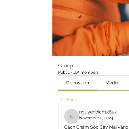
Group
Public
·
165 members
Discussion
Media
Back
nguyenbich13697
November 2, 2024
nguyenbich13697
Cách Chăm Sóc Cây Mai Vàng 