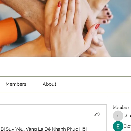
Members
About
Members
sh
shubha
Elo
Bị Suy Yếu, Vàng Lá Để Nhanh Phục Hồi