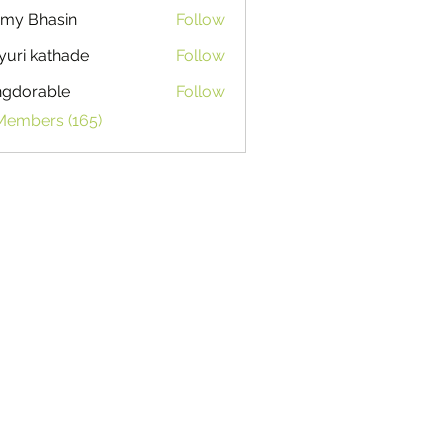
my Bhasin
Follow
uri kathade
Follow
ngdorable
Follow
able
 Members (165)