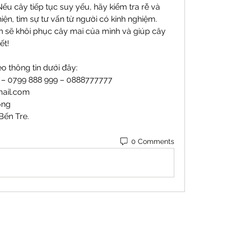
ếu cây tiếp tục suy yếu, hãy kiểm tra rễ và 
hiện, tìm sự tư vấn từ người có kinh nghiệm.
n sẽ khôi phục cây mai của mình và giúp cây 
ết!
o thông tin dưới đây:
9 – 0799 888 999 – 0888777777
ail.com
ong
Bến Tre.
0 Comments