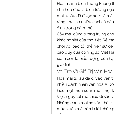
Hoa mai là biểu tượng không t
như hoa đào là biểu tượng ngà
mai từ lâu đã được xem là màu 
rằng, mai nở nhiều cánh là dấ
đình trong năm mới.
Cây mai cũng tượng trưng cho 
khắc nghiệt của thời tiết. Rễ 
chọi với bão tố, thể hiện sự k
cao quý của con người Việt N
xuân còn là biểu tượng của hạ
gia đình.
Vai Trò Và Giá Trị Văn Hó
Hoa mai từ lâu đã đi vào văn 
nhiều danh nhân văn hóa Á Đôn
hiệu một mùa xuân mới, một kh
Việt, ngày tết mà thiếu đi sắc
Những cánh mai nở vào thời kh
mùa xuân mà còn là lời chúc 