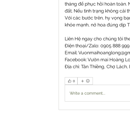
tháng để phục hồi hoàn toàn. N
đất. Nếu tình trạng không cải t
Với các bước trên, hy vọng bạ
khỏe mạnh, nở hoa đúng dịp T
Liên Hệ ngay cho chúng tôi the
Điện thoại/Zalo: 0905 888 99
Email: 
Vuonmaihoanglong@gm
Facebook: Vườn mai Hoàng L
Địa chỉ: Tân Thiềng, Chợ Lách, 
0
Write a comment...