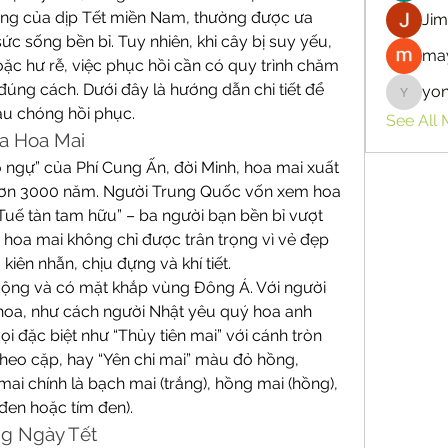
ưng của dịp Tết miền Nam, thường được ưa 
Jim
c sống bền bỉ. Tuy nhiên, khi cây bị suy yếu, 
may
ặc hư rễ, việc phục hồi cần có quy trình chăm 
 đúng cách. Dưới đây là hướng dẫn chi tiết để 
yo
yongdor
u chóng hồi phục.
See All
a Hoa Mai
ngự” của Phí Cung Ấn, đời Minh, hoa mai xuất 
hơn 3000 năm. Người Trung Quốc vốn xem hoa 
“Tuế tàn tam hữu” – ba người bạn bền bỉ vượt 
 hoa mai không chỉ được trân trọng vì vẻ đẹp 
iên nhẫn, chịu đựng và khí tiết.
ộng và có mặt khắp vùng Đông Á. Với người 
hoa, như cách người Nhật yêu quý hoa anh 
ọi đặc biệt như “Thủy tiên mai” với cánh tròn 
heo cặp, hay “Yên chi mai” màu đỏ hồng, 
ai chính là bạch mai (trắng), hồng mai (hồng), 
đen hoặc tím đen).
ng Ngày Tết