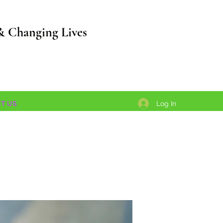
& Changing Lives
Log In
T US