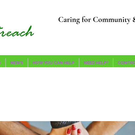
Caring for Community 
S
NEWS
HOW YOU CAN HELP
NEED HELP?
CONTAC