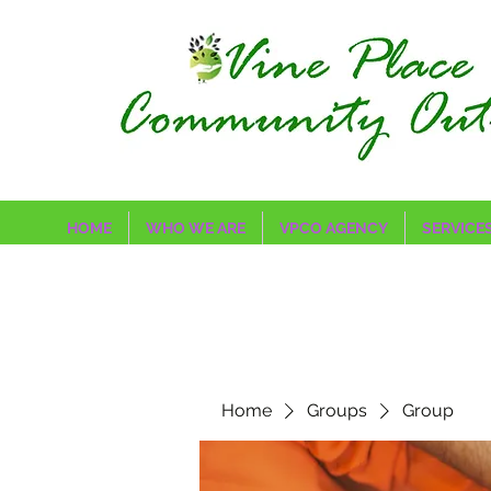
HOME
WHO WE ARE
VPCO AGENCY
SERVICE
Home
Groups
Group