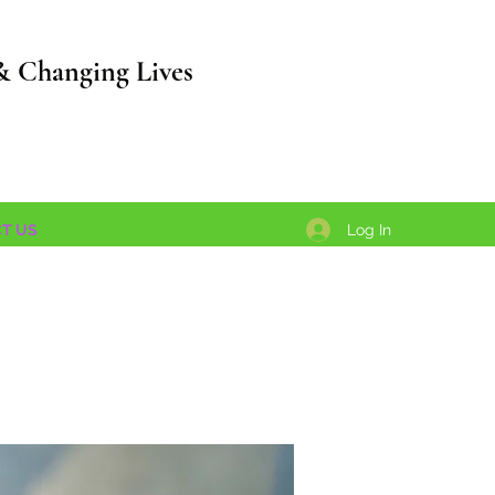
& Changing Lives
Log In
T US