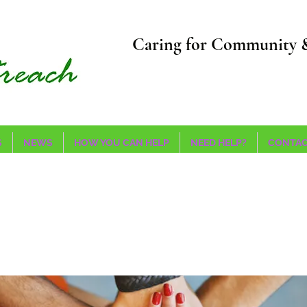
Caring for Community 
S
NEWS
HOW YOU CAN HELP
NEED HELP?
CONTAC