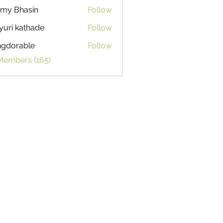
my Bhasin
Follow
uri kathade
Follow
ngdorable
Follow
able
 Members (165)