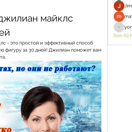
Jim
джилиан майклс 
may
yo
ней
yongdor
See All
с - это простой и эффективный способ 
ую фигуру за 30 дней! Джилиан поможет вам 
та.