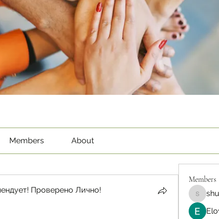
Members
About
Members
ендует! Проверено Лично!
sh
shubha
Elo