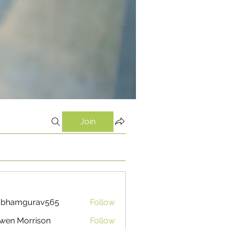
Join
ubhamgurav565
Follow
mgurav565
wen Morrison
Follow