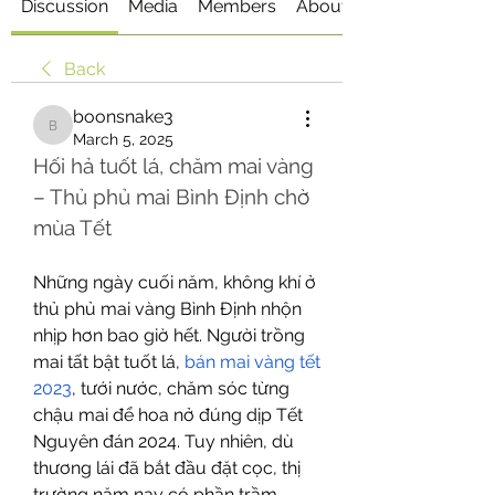
Discussion
Media
Members
About
Back
boonsnake3
boonsnake3
March 5, 2025
Hối hả tuốt lá, chăm mai vàng 
– Thủ phủ mai Bình Định chờ 
mùa Tết
Những ngày cuối năm, không khí ở 
thủ phủ mai vàng Bình Định nhộn 
nhịp hơn bao giờ hết. Người trồng 
mai tất bật tuốt lá, 
bán mai vàng tết 
2023
, tưới nước, chăm sóc từng 
chậu mai để hoa nở đúng dịp Tết 
Nguyên đán 2024. Tuy nhiên, dù 
thương lái đã bắt đầu đặt cọc, thị 
trường năm nay có phần trầm 