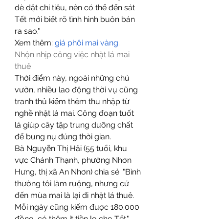
dè dặt chi tiêu, nên có thể đến sát 
Tết mới biết rõ tình hình buôn bán 
ra sao."
Xem thêm: 
giá phôi mai vàng
.
Nhộn nhịp công việc nhặt lá mai 
thuê
Thời điểm này, ngoài những chủ 
vườn, nhiều lao động thời vụ cũng 
tranh thủ kiếm thêm thu nhập từ 
nghề nhặt lá mai. Công đoạn tuốt 
lá giúp cây tập trung dưỡng chất 
để bung nụ đúng thời gian.
Bà Nguyễn Thị Hải (55 tuổi, khu 
vực Chánh Thạnh, phường Nhơn 
Hưng, thị xã An Nhơn) chia sẻ: "Bình 
thường tôi làm ruộng, nhưng cứ 
đến mùa mai là lại đi nhặt lá thuê. 
Mỗi ngày cũng kiếm được 180.000 
đồng, có thêm ít tiền lo cho Tết."