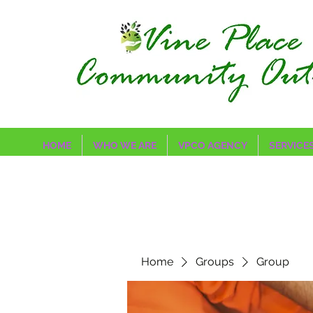
HOME
WHO WE ARE
VPCO AGENCY
SERVICE
Home
Groups
Group