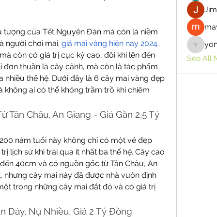
Jim
may
ểu tượng của Tết Nguyên Đán mà còn là niềm 
 người chơi mai. 
giá mai vàng hiện nay 2024
. 
yo
yongdor
 còn có giá trị cực kỳ cao, đôi khi lên đến 
See All
 đơn thuần là cây cảnh, mà còn là tác phẩm 
nhiều thế hệ. Dưới đây là 6 cây mai vàng đẹp 
 không ai có thể không trầm trồ khi chiêm 
Từ Tân Châu, An Giang - Giá Gần 2,5 Tỷ 
200 năm tuổi này không chỉ có một vẻ đẹp 
ị lịch sử khi trải qua ít nhất ba thế hệ. Cây cao 
 đến 40cm và có nguồn gốc từ Tân Châu, An 
át, nhưng cây mai này đã được nhà vườn định 
một trong những cây mai đắt đỏ và có giá trị 
án Dày, Nụ Nhiều, Giá 2 Tỷ Đồng