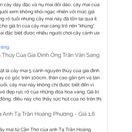
n cây dày đặc và nụ mai dồi dào, cây mai của 
ười xem không khỏi ngạc nhiên với mức giá 
g rõ tuổi nhưng cây mai này đã tồn tại qua ít 
cho giá trị của cây mai càng trở nên "khủng". 
i đặc biệt được nhiều người chơi cây cảnh ưa 
vàng
.
 Thủy Của Gia Đình Ông Trần Văn Sang 
t là cây mai 5 cánh nguyên thủy của gia đình 
y có gốc trên 100cm, thân cao gần 5m và tán 
ổi, cây mai này không chỉ được biết đến vì 
vẻ đẹp rực rỡ của những đóa hoa vàng. Giá trị 
đồng, điều này cho thấy sức hút của nó trên thị 
 Anh Tạ Trần Hoàng Phương - Giá 1,6 
cây mai từ Cần Thơ của anh Tạ Trần Hoàng 