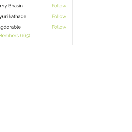
my Bhasin
Follow
uri kathade
Follow
ngdorable
Follow
able
 Members (165)