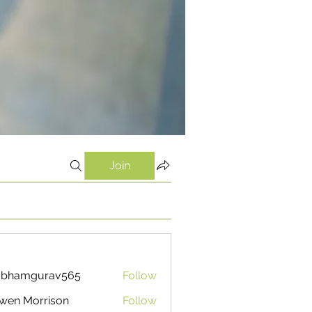
Join
ubhamgurav565
Follow
mgurav565
wen Morrison
Follow