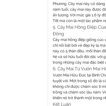
Phương. Cây mai này có dáng h
năm tuổi, cây mai này được đá
ấn tượng. Với mức giá 1,6 tỷ đ
Tết mà còn là một tác phẩm ng
5. Cây Mai Hồng Điệp Của
Đồng
Cây mai hồng điệp giống cúc c
chỉ nổi bật bởi vẻ đẹp kỳ lạ mà
này có 5 thân đều, mỗi thân đề
hệ và sở hữu tuổi đời dài, với g
trong những cây mai đặc biệt v
6. Cây Mai Từ Vườn Mai H
Vườn Mai Hữu Đức tại Bình Chá
tuyệt vời. Một trong số đó là câ
không chỉ được chăm sóc tỉ mỉ 
trồng và chăm sóc lâu năm. Vẻ
khiến nó trở thành một trong 
Kết Luận