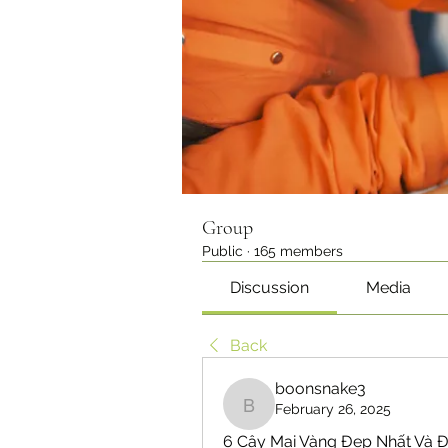
Group
Public
·
165 members
Discussion
Media
Back
boonsnake3
February 26, 2025
boonsnake3
6 Cây Mai Vàng Đẹp Nhất Và Đ