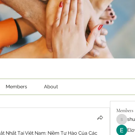
Members
About
Members
sh
shubha
Elo
ắt Nhất Tại Việt Nam: Niềm Tự Hào Của Các 