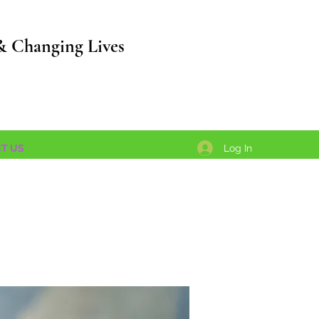
& Changing Lives
Log In
T US