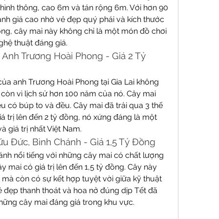
ình thông, cao 6m và tán rộng 6m. Với hơn 90 
nh giá cao nhờ vẻ đẹp quý phái và kích thước 
ồng, cây mai này không chỉ là một món đồ chơi 
hệ thuật đáng giá.
 Anh Trương Hoài Phong - Giá 2 Tỷ 
ủa anh Trương Hoài Phong tại Gia Lai không 
 còn vì lịch sử hơn 100 năm của nó. Cây mai 
u có búp to và đều. Cây mai đã trải qua 3 thế 
iá trị lên đến 2 tỷ đồng, nó xứng đáng là một 
à giá trị nhất Việt Nam.
ữu Đức, Bình Chánh - Giá 1,5 Tỷ Đồng
nh nổi tiếng với những cây mai có chất lượng 
y mai có giá trị lên đến 1,5 tỷ đồng. Cây này 
mà còn có sự kết hợp tuyệt vời giữa kỹ thuật 
 đẹp thanh thoát và hoa nở đúng dịp Tết đã 
những cây mai đáng giá trong khu vực.