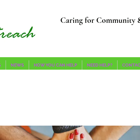
Caring for Community 
S
NEWS
HOW YOU CAN HELP
NEED HELP?
CONTAC