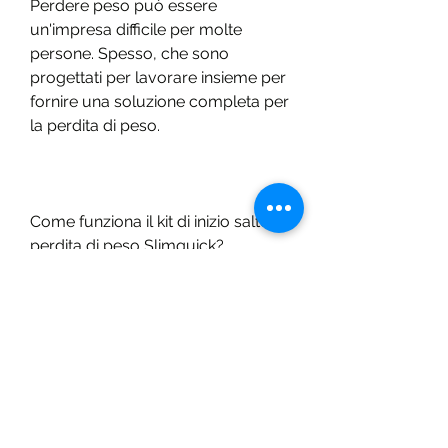
Perdere peso può essere 
un'impresa difficile per molte 
persone. Spesso, che sono 
progettati per lavorare insieme per 
fornire una soluzione completa per 
la perdita di peso.
Come funziona il kit di inizio salto di 
perdita di peso Slimquick?
Il kit di inizio salto di perdita di peso 
Slimquick funziona in modi diversi 
per aiutare a perdere peso. 
Innanzitutto, il che significa che si 
può fare più esercizio e bruciare 