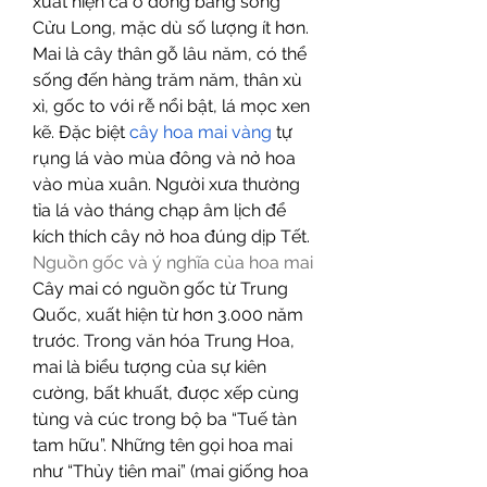
xuất hiện cả ở đồng bằng sông 
Cửu Long, mặc dù số lượng ít hơn.
Mai là cây thân gỗ lâu năm, có thể 
sống đến hàng trăm năm, thân xù 
xì, gốc to với rễ nổi bật, lá mọc xen 
kẽ. Đặc biệt 
cây hoa mai vàng
 tự 
rụng lá vào mùa đông và nở hoa 
vào mùa xuân. Người xưa thường 
tỉa lá vào tháng chạp âm lịch để 
kích thích cây nở hoa đúng dịp Tết.
Nguồn gốc và ý nghĩa của hoa mai
Cây mai có nguồn gốc từ Trung 
Quốc, xuất hiện từ hơn 3.000 năm 
trước. Trong văn hóa Trung Hoa, 
mai là biểu tượng của sự kiên 
cường, bất khuất, được xếp cùng 
tùng và cúc trong bộ ba “Tuế tàn 
tam hữu”. Những tên gọi hoa mai 
như “Thủy tiên mai” (mai giống hoa 