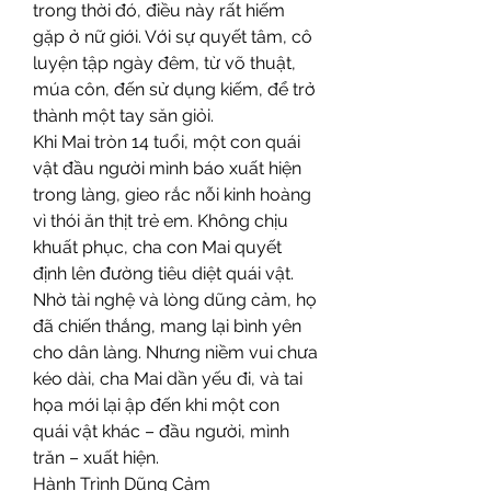
trong thời đó, điều này rất hiếm 
gặp ở nữ giới. Với sự quyết tâm, cô 
luyện tập ngày đêm, từ võ thuật, 
múa côn, đến sử dụng kiếm, để trở 
thành một tay săn giỏi.
Khi Mai tròn 14 tuổi, một con quái 
vật đầu người mình báo xuất hiện 
trong làng, gieo rắc nỗi kinh hoàng 
vì thói ăn thịt trẻ em. Không chịu 
khuất phục, cha con Mai quyết 
định lên đường tiêu diệt quái vật. 
Nhờ tài nghệ và lòng dũng cảm, họ 
đã chiến thắng, mang lại bình yên 
cho dân làng. Nhưng niềm vui chưa 
kéo dài, cha Mai dần yếu đi, và tai 
họa mới lại ập đến khi một con 
quái vật khác – đầu người, mình 
trăn – xuất hiện.
Hành Trình Dũng Cảm