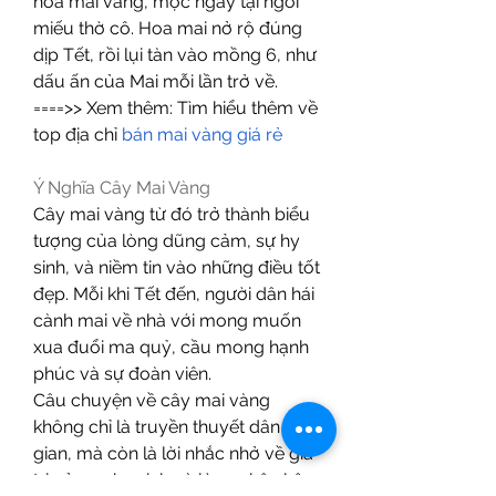
hoa mai vàng, mọc ngay tại ngôi 
miếu thờ cô. Hoa mai nở rộ đúng 
dịp Tết, rồi lụi tàn vào mồng 6, như 
dấu ấn của Mai mỗi lần trở về.
====>> Xem thêm: Tìm hiểu thêm về 
top địa chỉ 
bán mai vàng giá rẻ
Ý Nghĩa Cây Mai Vàng
Cây mai vàng từ đó trở thành biểu 
tượng của lòng dũng cảm, sự hy 
sinh, và niềm tin vào những điều tốt 
đẹp. Mỗi khi Tết đến, người dân hái 
cành mai về nhà với mong muốn 
xua đuổi ma quỷ, cầu mong hạnh 
phúc và sự đoàn viên.
Câu chuyện về cây mai vàng 
không chỉ là truyền thuyết dân 
gian, mà còn là lời nhắc nhở về giá 
trị của sự hy sinh và lòng nhân hậu 