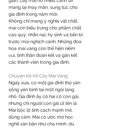
gian, cây mai nở nhiều cánh sẽ 
mang lại may mắn, sung túc cho 
gia đình trong năm mới.
Không chỉ mang ý nghĩa vật chất, 
mai còn biểu trưng cho phẩm chất 
cao quý: nhẫn nại, hy sinh và bền bỉ 
trước mọi nghịch cảnh. Những đóa 
hoa mai vàng còn thể hiện niềm 
vui, tinh thần đoàn kết và gắn kết 
các thành viên trong gia đình.
Chuyện Kể Về Cây Mai Vàng
Ngày xưa, có một gia đình thợ săn 
sống yên bình tại một ngôi làng 
nhỏ. Gia đình ấy có hai cô con gái, 
nhưng chỉ người con gái út tên là 
Mai bộc lộ tính cách mạnh mẽ, 
dũng cảm. Mai có ước mơ học 
nghề săn bắn như cha mình, dù 