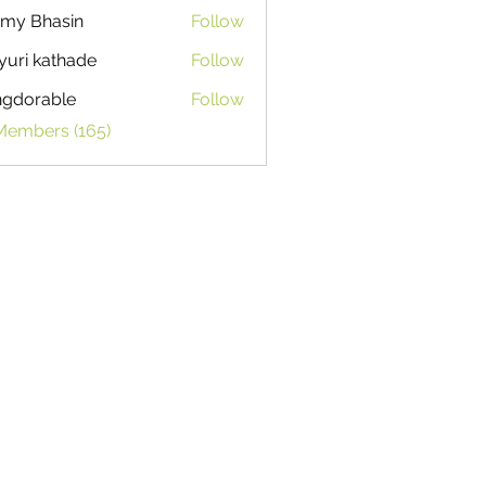
my Bhasin
Follow
uri kathade
Follow
ngdorable
Follow
able
 Members (165)