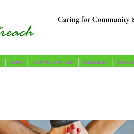
Caring for Community 
S
NEWS
HOW YOU CAN HELP
NEED HELP?
CONTAC