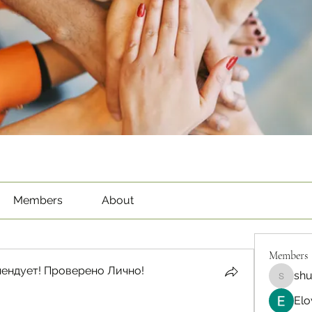
Members
About
Members
ендует! Проверено Лично!
sh
shubha
Elo