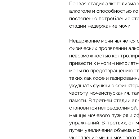
Первая стадия алкоголизма 
алкоголе и способностью ко
постепенно потребление ста
стадии недержание мочи
Недержание мочи является о
физических проявлений алко
невозможностью контролиро
привести к многим неприятн
меры по предотвращению этог
таких как кофе и газированн
ухудшать функцию сфинктера
частоту мочеиспускания, так
памяти. В третьей стадии ал
становится непреодолимой, 
мышцы мочевого пузыря и с
упражнений. В-третьих, он 
путем увеличения объема мо
укрепление мышц мочевого п