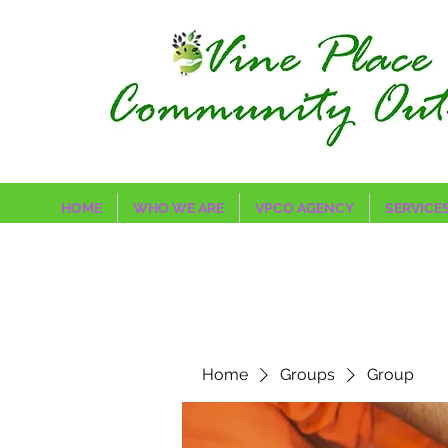
HOME
WHO WE ARE
VPCO AGENCY
SERVICE
Home
Groups
Group