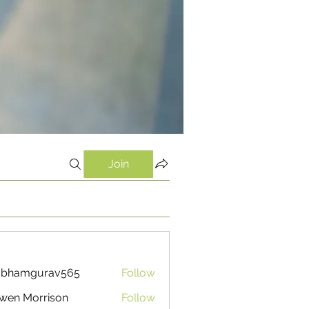
Join
ubhamgurav565
Follow
mgurav565
wen Morrison
Follow