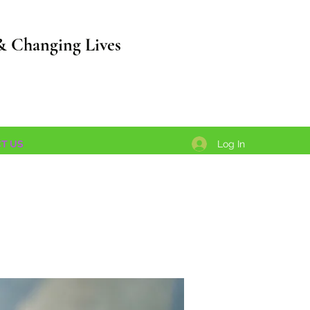
& Changing Lives
Log In
T US