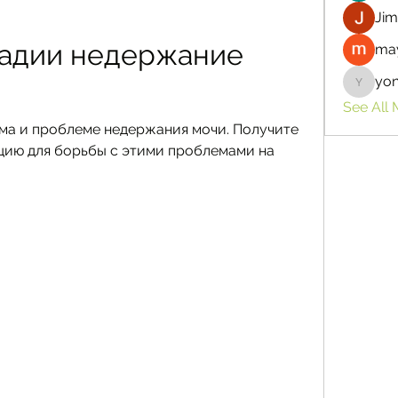
Jim
адии недержание 
may
yo
yongdor
See All
зма и проблеме недержания мочи. Получите 
ию для борьбы с этими проблемами на 