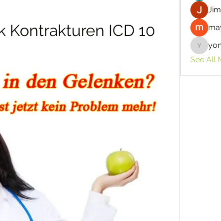
Jim
 Kontrakturen ICD 10 
may
yo
yongdor
See All