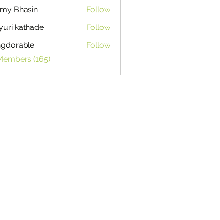
my Bhasin
Follow
uri kathade
Follow
ngdorable
Follow
able
 Members (165)