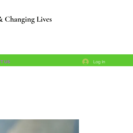
& Changing Lives
Log In
T US