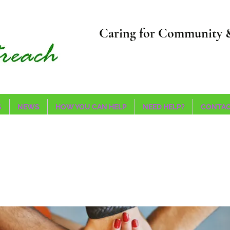
Caring for Community 
S
NEWS
HOW YOU CAN HELP
NEED HELP?
CONTAC