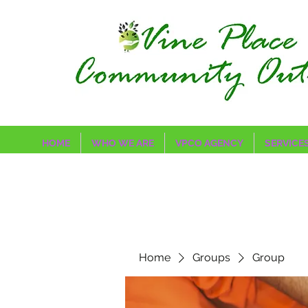
HOME
WHO WE ARE
VPCO AGENCY
SERVICE
Home
Groups
Group