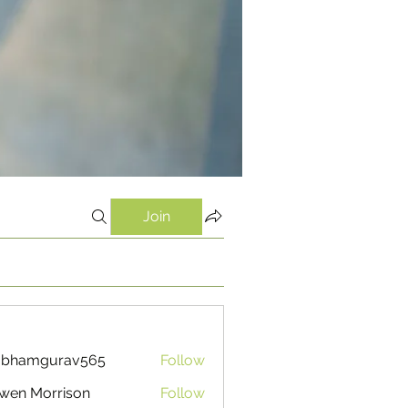
Join
ubhamgurav565
Follow
mgurav565
wen Morrison
Follow