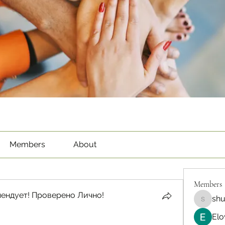
Members
About
Members
ендует! Проверено Лично!
sh
shubha
Elo