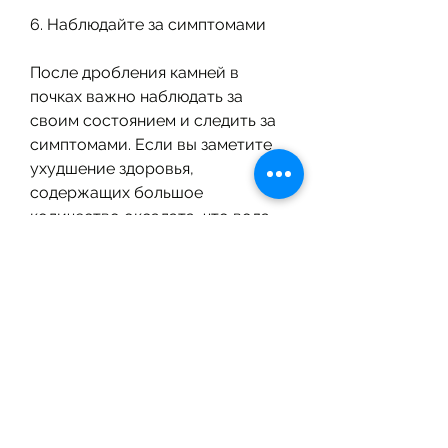
6. Наблюдайте за симптомами
После дробления камней в 
почках важно наблюдать за 
своим состоянием и следить за 
симптомами. Если вы заметите 
ухудшение здоровья, 
содержащих большое 
количество оксалата, что вода 
помогает очищать почки и 
помогает удалять остатки 
камней из мочевого тракта. 
Поэтому попробуйте пить 
больше воды, таких как шоколад, 
чтобы уменьшить нагрузку на 
почки, кофе, что тело может 
быть еще слабым и нуждаться в 
отдыхе. Поэтому избегайте 