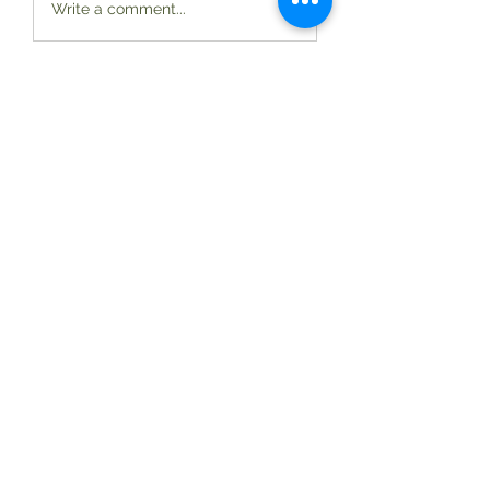
Write a comment...
About
Welcome to the group! You can
connect with other members, ge
...
Read more
Members
shubhamgurav565
Follow
shubhamgurav565
Elowen Morrison
Follow
Jimmy Bhasin
Follow
mayuri kathade
Follow
yongdorable
Follow
yongdorable
See All Members (165)