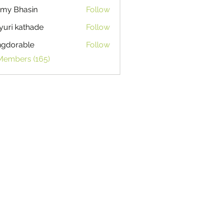
my Bhasin
Follow
uri kathade
Follow
ngdorable
Follow
able
 Members (165)