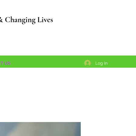
& Changing Lives
Log In
T US