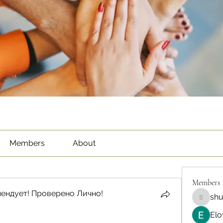
Members
About
Members
ендует! Проверено Лично!
sh
shubha
Elo