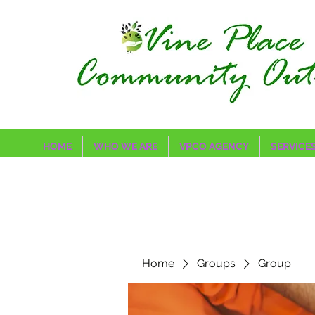
HOME
WHO WE ARE
VPCO AGENCY
SERVICE
Home
Groups
Group