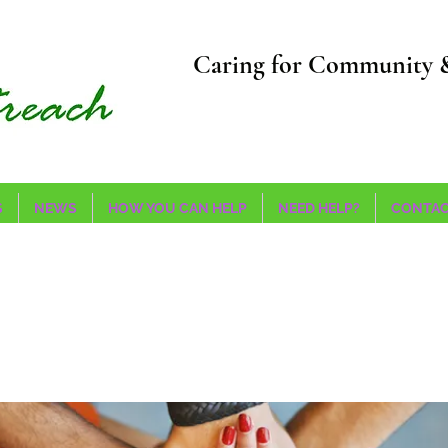
Caring for Community 
S
NEWS
HOW YOU CAN HELP
NEED HELP?
CONTAC