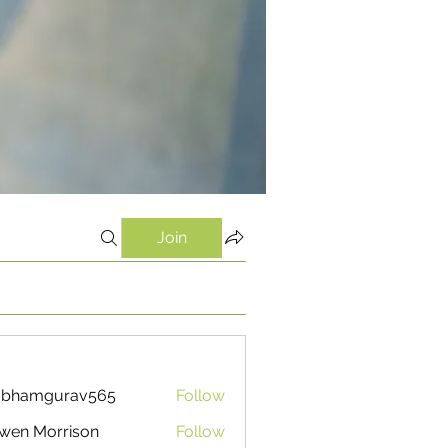
Join
ubhamgurav565
Follow
mgurav565
wen Morrison
Follow