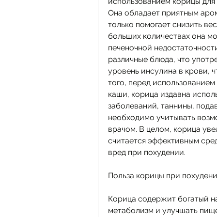
использованием корицы для п
Она обладает приятным аром
только помогает снизить ве
больших количествах она мо
печеночной недостаточности
различные блюда, что употр
уровень инсулина в крови, 
того, перед использованием 
каши, корица издавна исполь
заболеваний, таннины, подав
необходимо учитывать возмо
врачом. В целом, корица уве
считается эффективным сред
вред при похудении.
Польза корицы при похуден
Корица содержит богатый на
метаболизм и улучшать пищ