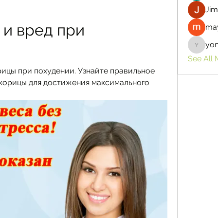
Jim
и вред при 
may
yo
yongdor
See All
рицы при похудении. Узнайте правильное 
корицы для достижения максимального 