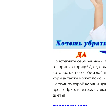
Пристегните себя ремнями, д
говорить о корице! Да-да, в
которое мы все любим добавл
корица также может помочь 
магазин за парой корицы, да
вреде. Приготовьтесь к увл
диеты!