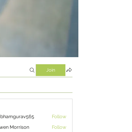
Join
ubhamgurav565
Follow
mgurav565
wen Morrison
Follow