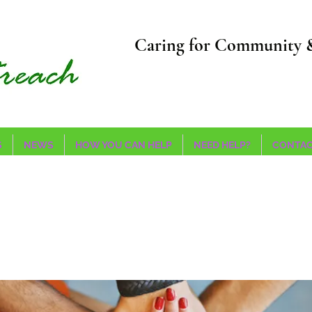
Caring for Community 
S
NEWS
HOW YOU CAN HELP
NEED HELP?
CONTAC