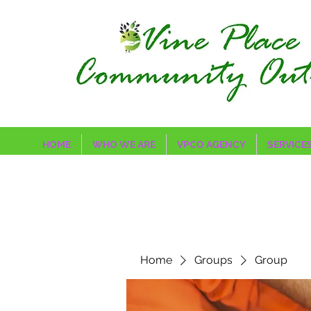
HOME
WHO WE ARE
VPCO AGENCY
SERVICE
Home
Groups
Group