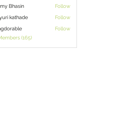
my Bhasin
Follow
uri kathade
Follow
ngdorable
Follow
able
 Members (165)