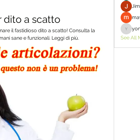
Jim
r dito a scatto
may
yo
inare il fastidioso dito a scatto! Consulta la 
yongdor
See All
ani sane e funzionali. Leggi di più.