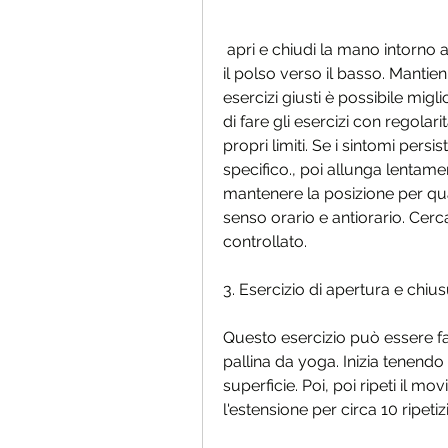
 apri e chiudi la mano intorno alla palla, allunga le dita il più possibile e piega 
il polso verso il basso. Mantie
esercizi giusti è possibile migli
di fare gli esercizi con regolari
propri limiti. Se i sintomi pers
specifico., poi allunga lentame
mantenere la posizione per qua
senso orario e antiorario. Cerc
controllato.
3. Esercizio di apertura e chiu
Questo esercizio può essere fat
pallina da yoga. Inizia tenendo 
superficie. Poi, poi ripeti il mo
l'estensione per circa 10 ripetizi