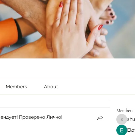
Members
About
Members
ендует! Проверено Лично!
sh
shubha
Elo