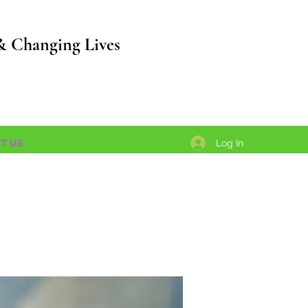
& Changing Lives
Log In
T US