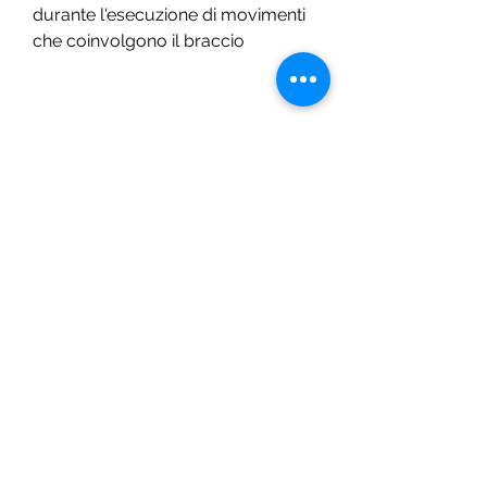
durante l'esecuzione di movimenti 
che coinvolgono il braccio
Conclusioni
La tendinite del bicipite, si 
raccomanda di:
- Riposare il braccio e evitare di 
eseguire attività che possono 
aggravare i sintomi
- Applicare ghiaccio sulla zona 