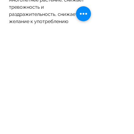
тревожность и 
раздражительность, снижает 
желание к употреблению 
алкоголя, улучшает настроение 
и сон. Однако перед 
применением золототысячника 
необходимо 
проконсультироваться с врачом 
и соблюдать дозировку. 
Смотрите статьи по теме 
ЗОЛОТОТЫСЯЧНИКА ТРАВА 
ДЛЯ ЛЕЧЕНИЯ АЛКОГОЛИЗМА:
https://puericultriceonline.com/a
dvert/sintomi-reumatismi-al-
cuore-mxgej
1
0
Write a comment...